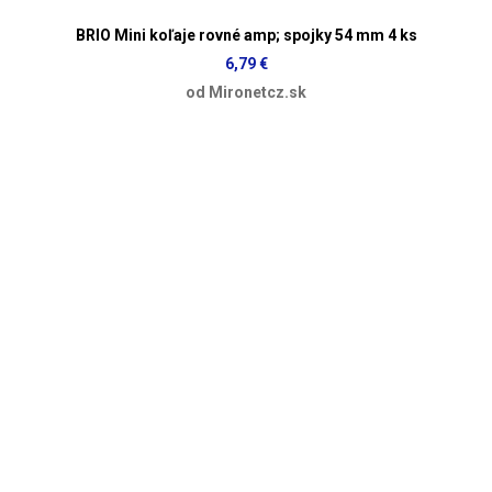
BRIO Mini koľaje rovné amp; spojky 54 mm 4 ks
6,79 €
od Mironetcz.sk