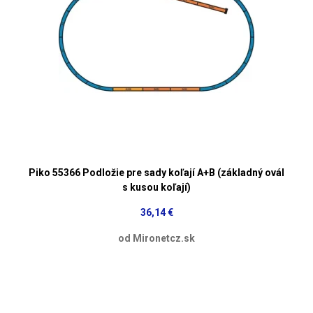
Piko 55366 Podložie pre sady koľají A+B (základný ovál
s kusou koľají)
36,14 €
od Mironetcz.sk