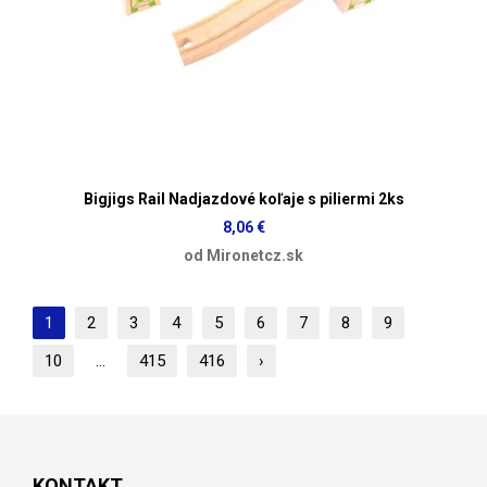
Bigjigs Rail Nadjazdové koľaje s piliermi 2ks
8,06 €
od Mironetcz.sk
1
2
3
4
5
6
7
8
9
10
...
415
416
›
KONTAKT