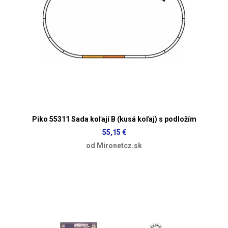
Piko 55311 Sada koľají B (kusá koľaj) s podložím
55,15 €
od Mironetcz.sk