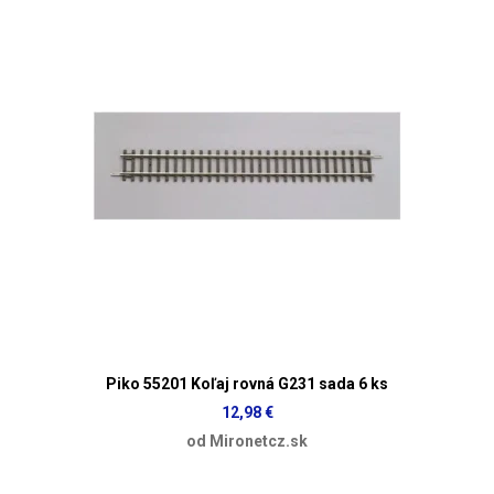
Piko 55201 Koľaj rovná G231 sada 6 ks
12,98 €
od Mironetcz.sk