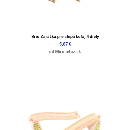
Brio Zarážka pre slepú koľaj 4 diely
5,87 €
od Mironetcz.sk