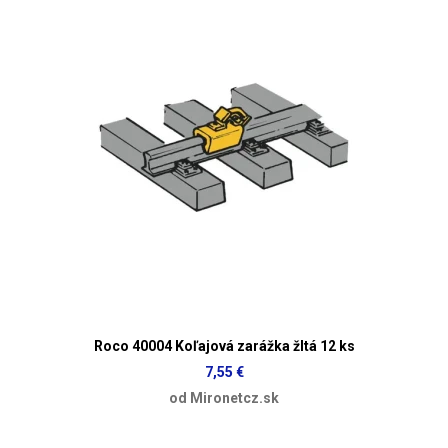
Roco 40004 Koľajová zarážka žltá 12 ks
7,55 €
od Mironetcz.sk