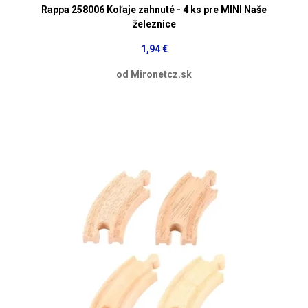
Rappa 258006 Koľaje zahnuté - 4 ks pre MINI Naše
železnice
1,94 €
od Mironetcz.sk