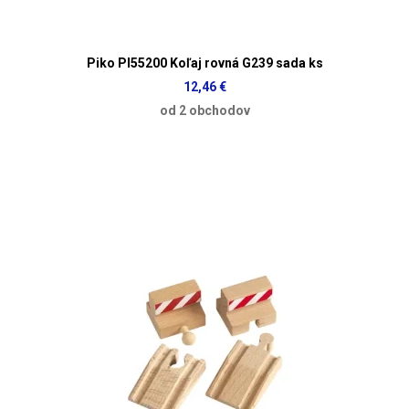
Piko PI55200 Koľaj rovná G239 sada ks
12,46 €
od 2 obchodov