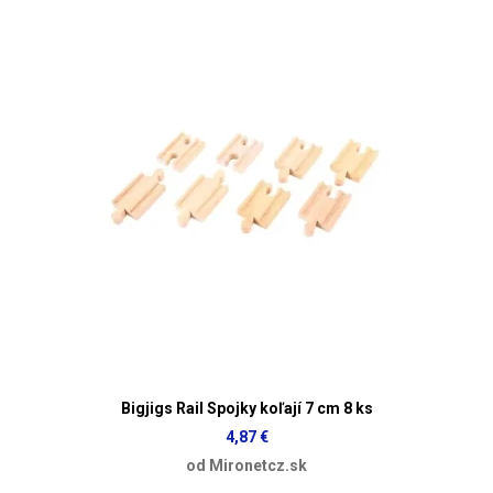
Bigjigs Rail Spojky koľají 7 cm 8 ks
4,87 €
od Mironetcz.sk