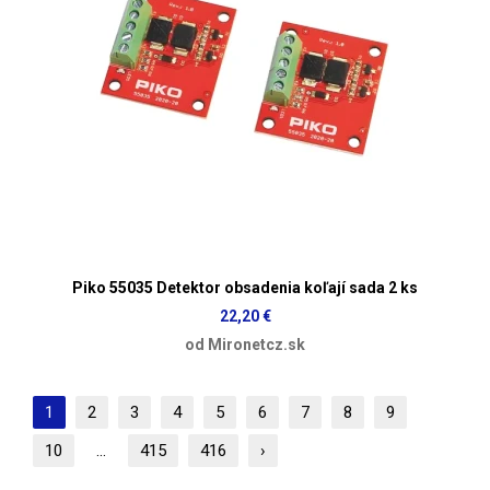
Piko 55035 Detektor obsadenia koľají sada 2 ks
22,20 €
od Mironetcz.sk
1
2
3
4
5
6
7
8
9
10
...
415
416
›