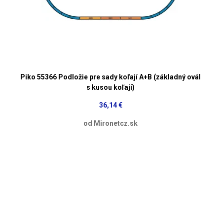
Piko 55366 Podložie pre sady koľají A+B (základný ovál
s kusou koľají)
36,14 €
od Mironetcz.sk