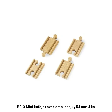
BRIO Mini koľaje rovné amp; spojky 54 mm 4 ks