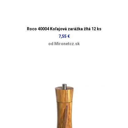
Roco 40004 Koľajová zarážka žltá 12 ks
7,55 €
od Mironetcz.sk