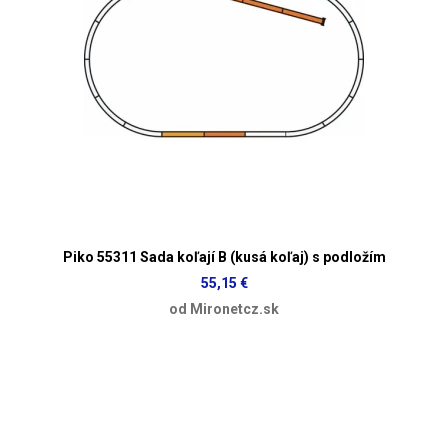
Piko 55311 Sada koľají B (kusá koľaj) s podložím
55,15 €
od Mironetcz.sk