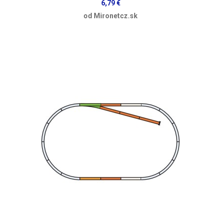
6,79 €
od Mironetcz.sk