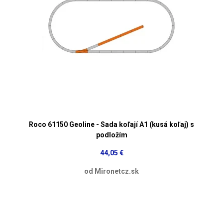
Roco 61150 Geoline - Sada koľají A1 (kusá koľaj) s
podložím
44,05 €
od Mironetcz.sk