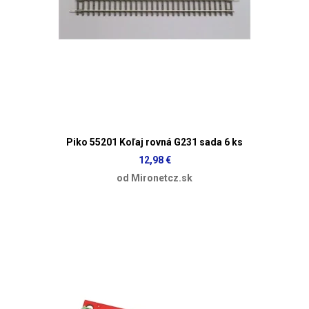
Piko 55201 Koľaj rovná G231 sada 6 ks
12,98 €
od Mironetcz.sk