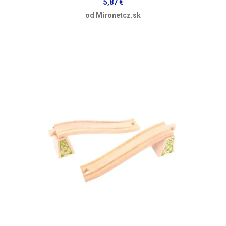
5,87 €
od Mironetcz.sk