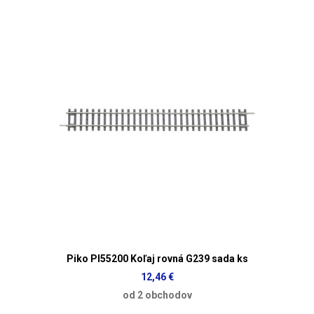
Piko PI55200 Koľaj rovná G239 sada ks
12,46 €
od 2 obchodov