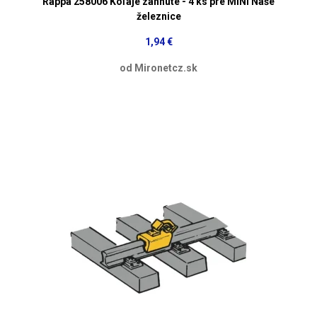
Rappa 258006 Koľaje zahnuté - 4 ks pre MINI Naše
železnice
1,94 €
od Mironetcz.sk