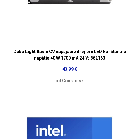
Deko Light Basic CV napájací zdroj pre LED konštantné
napätie 40 W 1700 mA 24 V; 862163
43,99 €
od Conrad.sk