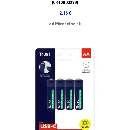
(0R40B00239)
2,16 €
od Mironetcz.sk