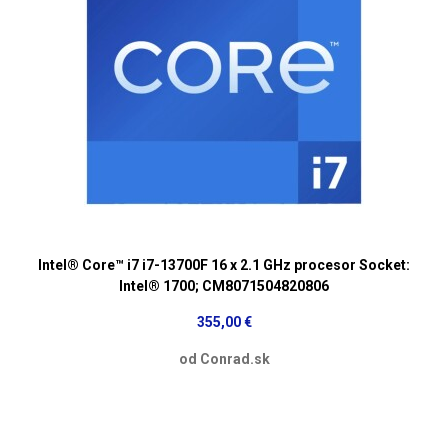
Intel® Core™ i7 i7-13700F 16 x 2.1 GHz procesor Socket:
Intel® 1700; CM8071504820806
355,00 €
od Conrad.sk