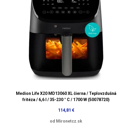
Medion Life X20 MD13060 XL čierna / Teplovzdušná
fritéza / 6,6 l / 35-230 ° C / 1700 W (50078720)
114,81 €
od Mironetcz.sk