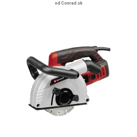
od Conrad.sk