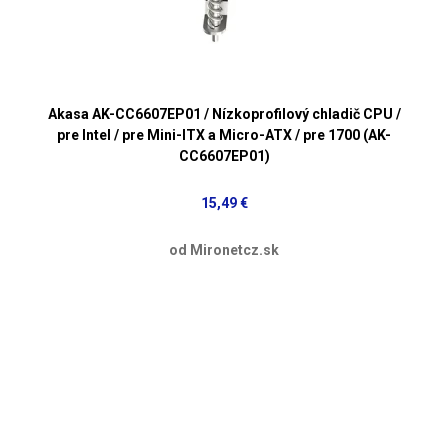
Akasa AK-CC6607EP01 / Nízkoprofilový chladič CPU /
pre Intel / pre Mini-ITX a Micro-ATX / pre 1700 (AK-
CC6607EP01)
15,49 €
od Mironetcz.sk