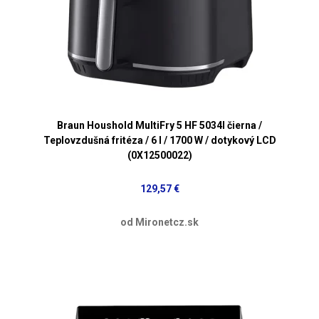
Braun Houshold MultiFry 5 HF 5034I čierna /
Teplovzdušná fritéza / 6 l / 1700 W / dotykový LCD
(0X12500022)
129,57 €
od Mironetcz.sk