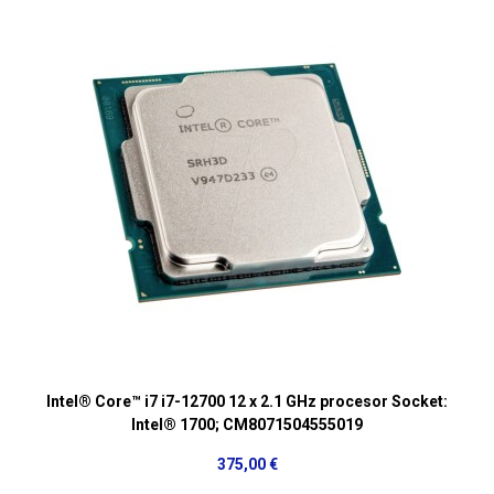
Intel® Core™ i7 i7-12700 12 x 2.1 GHz procesor Socket:
Intel® 1700; CM8071504555019
375,00 €