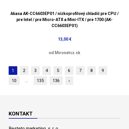
Akasa AK-CC6603EP01 / nízkoprofilový chladič pre CPU /
pre Intel / pre Micro-ATX a Mini-ITX / pre 1700 (AK-
CC6603EP01)
13,00 €
od Mironetcz.sk
1
2
3
4
5
6
7
8
9
10
...
135
136
›
KONTAKT
Besteto marketing, s. r. o.