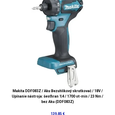
Makita DDF083Z / Aku Bezuhlíkový skrutkovač / 18V /
Upínanie nástroja: šesťhran 1|4 / 1700 ot-min / 23 Nm /
bez Aku (DDF083Z)
139,85 €