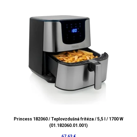
Princess 182060 / Teplovzdušná fritéza / 5,5 l / 1700 W
(01.182060.01.001)
67,63 €