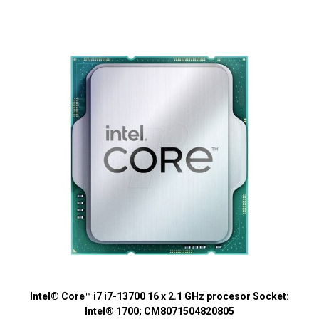
Intel® Core™ i7 i7-13700 16 x 2.1 GHz procesor Socket:
Intel® 1700; CM8071504820805