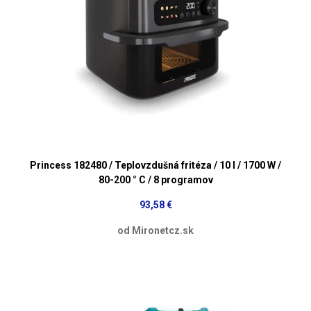
Princess 182480 / Teplovzdušná fritéza / 10 l / 1700 W /
80-200 ° C / 8 programov
93,58 €
od Mironetcz.sk