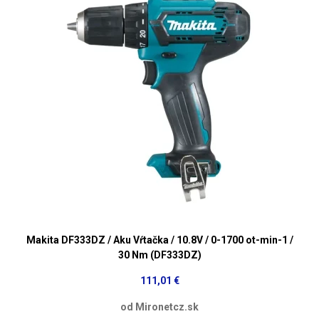
Makita DF333DZ / Aku Vŕtačka / 10.8V / 0-1700 ot-min-1 /
30 Nm (DF333DZ)
111,01 €
od Mironetcz.sk