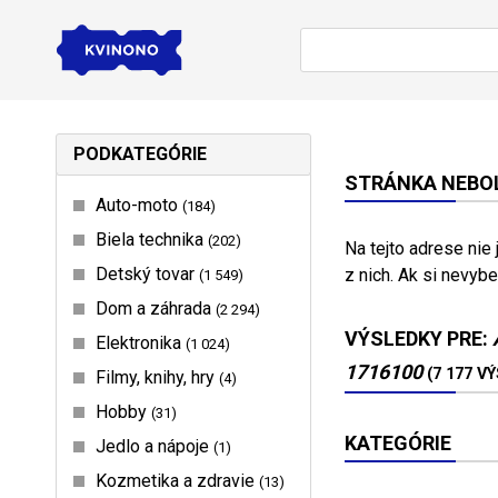
PODKATEGÓRIE
STRÁNKA NEBOL
Auto-moto
184
Biela technika
202
Na tejto adrese nie
Detský tovar
z nich. Ak si nevybe
1 549
Dom a záhrada
2 294
VÝSLEDKY PRE:
Elektronika
1 024
1716100
(7 177 V
Filmy, knihy, hry
4
Hobby
31
KATEGÓRIE
Jedlo a nápoje
1
Kozmetika a zdravie
13