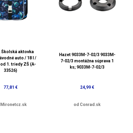
 Školská aktovka
Hazet 9033M-7-02/3 9033M-
vodné auto / 18 l /
7-02/3 montážna súprava 1
od 1. triedy ZŠ (A-
ks; 9033M-7-02/3
33526)
77,81 €
24,99 €
 Mironetcz.sk
od Conrad.sk