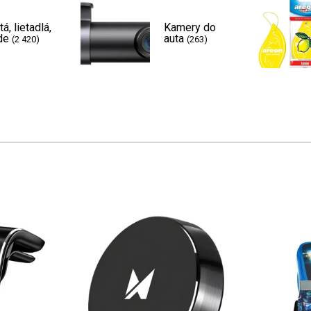
tá, lietadlá,
Kamery do
de
auta
(2 420)
(263)