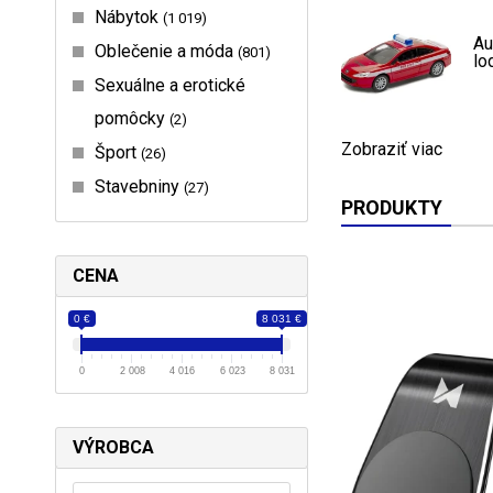
Nábytok
1 019
Au
Oblečenie a móda
801
lo
Sexuálne a erotické
pomôcky
2
Zobraziť viac
Šport
26
Stavebniny
27
PRODUKTY
CENA
0 €
8 031 €
0
2 008
4 016
6 023
8 031
VÝROBCA