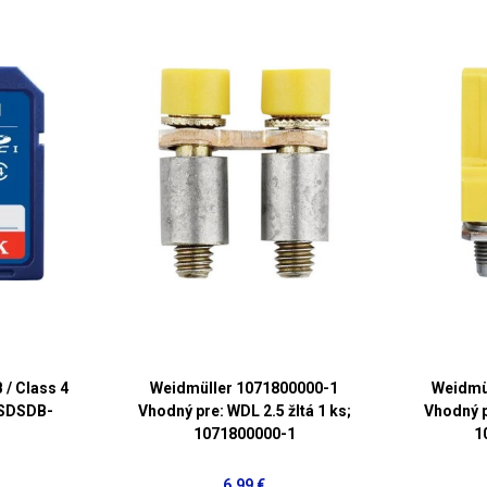
/ Class 4
Weidmüller 1071800000-1
Weidmü
(SDSDB-
Vhodný pre: WDL 2.5 žltá 1 ks;
Vhodný p
)
1071800000-1
1
6,99 €