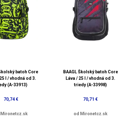
kolský batoh Core
BAAGL Školský batoh Core
25 l / vhodná od 3.
Láva / 25 l / vhodná od 3.
iedy (A-33913)
triedy (A-33998)
70,74 €
70,71 €
 Mironetcz.sk
od Mironetcz.sk