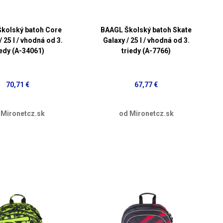
kolský batoh Core
BAAGL Školský batoh Skate
 25 l / vhodná od 3.
Galaxy / 25 l / vhodná od 3.
iedy (A-34061)
triedy (A-7766)
70,71 €
67,77 €
 Mironetcz.sk
od Mironetcz.sk