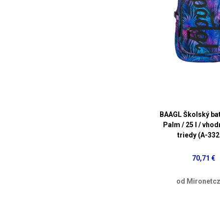
BAAGL Školský ba
Palm / 25 l / vhod
triedy (A-332
70,71 €
od Mironetcz