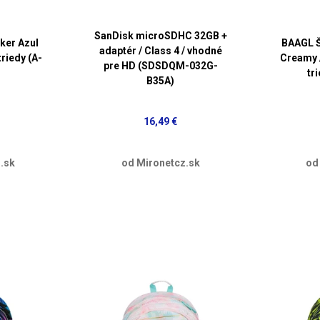
SanDisk microSDHC 32GB +
ker Azul
BAAGL Š
adaptér / Class 4 / vhodné
triedy (A-
Creamy /
pre HD (SDSDQM-032G-
tr
B35A)
16,49 €
.sk
od Mironetcz.sk
od