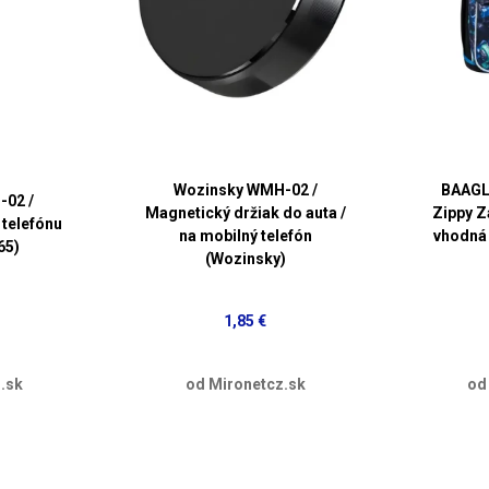
Wozinsky WMH-02 /
BAAGL
-02 /
Magnetický držiak do auta /
Zippy Zá
 telefónu
na mobilný telefón
vhodná 
65)
(Wozinsky)
1,85 €
.sk
od Mironetcz.sk
od