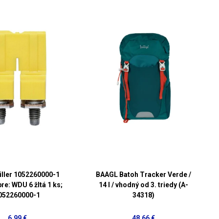
ller 1052260000-1
BAAGL Batoh Tracker Verde /
re: WDU 6 žltá 1 ks;
14 l / vhodný od 3. triedy (A-
052260000-1
34318)
6,99 €
48,66 €