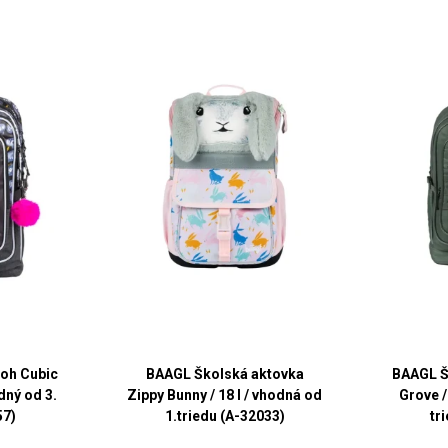
oh Cubic
BAAGL Školská aktovka
BAAGL Š
odný od 3.
Zippy Bunny / 18 l / vhodná od
Grove /
57)
1.triedu (A-32033)
tr