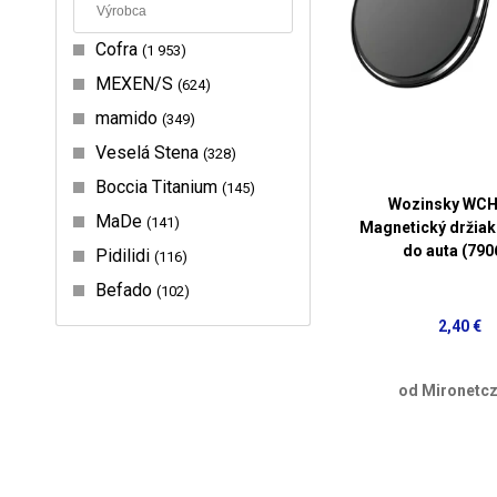
Cofra
1 953
MEXEN/S
624
mamido
349
Veselá Stena
328
Boccia Titanium
145
Wozinsky WCH
MaDe
141
Magnetický držiak
do auta (790
Pidilidi
116
Befado
102
2,40 €
od Mironetcz