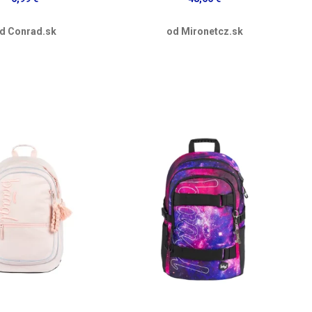
d Conrad.sk
od Mironetcz.sk