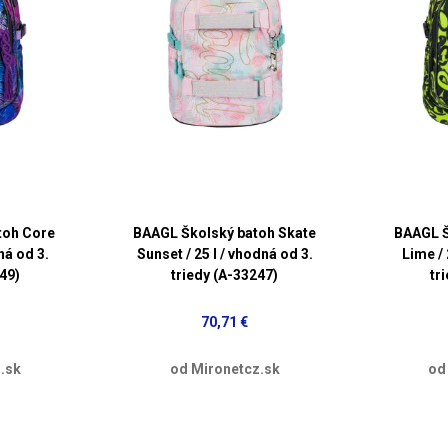
toh Core
BAAGL Školský batoh Skate
BAAGL Š
ná od 3.
Sunset / 25 l / vhodná od 3.
Lime / 
49)
triedy (A-33247)
tr
70,71 €
.sk
od Mironetcz.sk
od