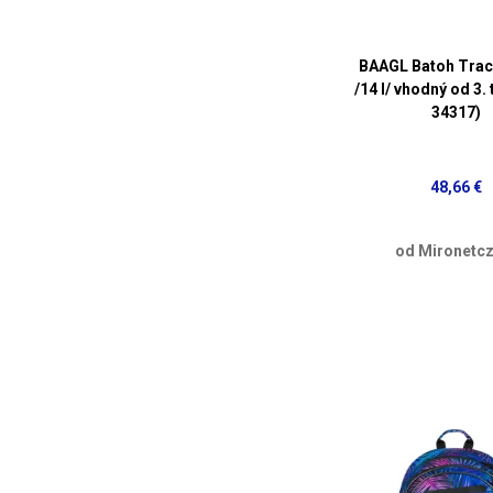
BAAGL Batoh Trac
/14 l/ vhodný od 3. 
34317)
48,66 €
od Mironetcz