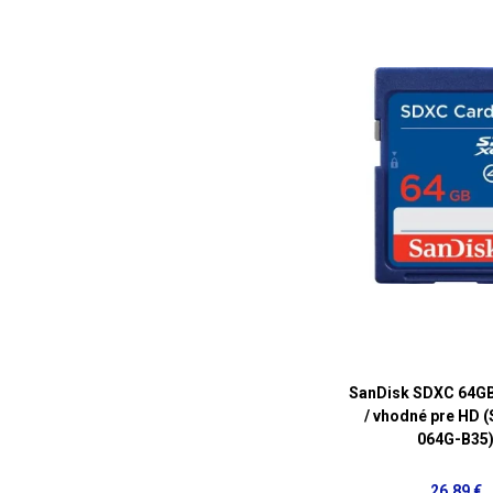
SanDisk SDXC 64GB 
/ vhodné pre HD 
064G-B35
26,89 €