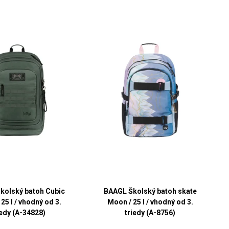
kolský batoh Cubic
BAAGL Školský batoh skate
 25 l / vhodný od 3.
Moon / 25 l / vhodný od 3.
iedy (A-34828)
triedy (A-8756)