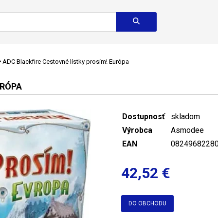
ADC Blackfire Cestovné lístky prosím! Európa
URÓPA
Dostupnosť
skladom
Výrobca
Asmodee
EAN
0824968228
42,52 €
DO OBCHODU