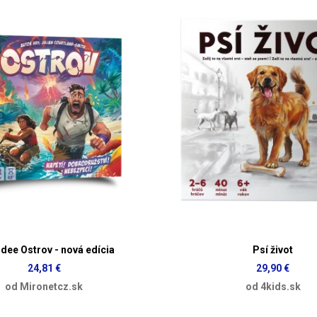
ee Ostrov - nová edícia
Psí život
24,81 €
29,90 €
od Mironetcz.sk
od 4kids.sk