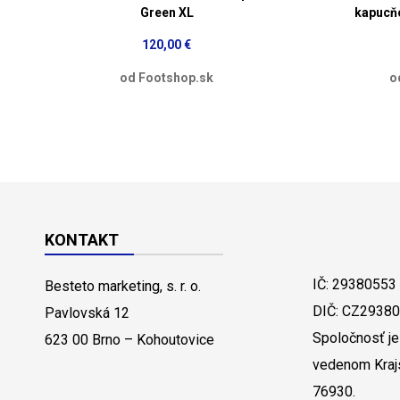
Green XL
kapucň
120,00 €
od Footshop.sk
o
KONTAKT
IČ: 29380553
Besteto marketing, s. r. o.
DIČ: CZ2938
Pavlovská 12
Spoločnosť je
623 00 Brno – Kohoutovice
vedenom Kraj
76930.