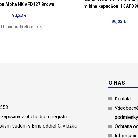
ou Aloha HK AFD127 Brown
mikina kapucňou HK AFD9
90,23 €
90,23 €
d Luxusnabielizen.sk
O NÁS
Kontakt
0553
Všeobecné
 zapísaná v obchodnom registri
podmienk
ským súdom v Brne oddiel C, vložka
Ochrana o
Informácie