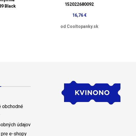
152022680092
89 Black
16,76 €
od Cooltopanky.sk
 obchodné
y
sobných údajov
 pre e-shopy