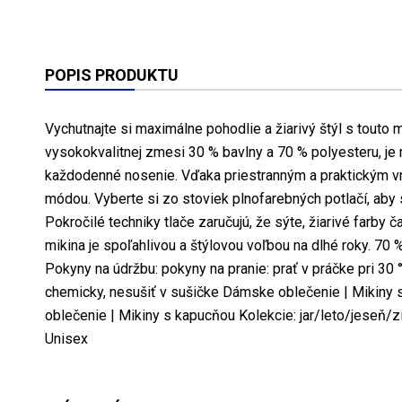
POPIS PRODUKTU
Vychutnajte si maximálne pohodlie a žiarivý štýl s touto 
vysokokvalitnej zmesi 30 % bavlny a 70 % polyesteru, je 
každodenné nosenie. Vďaka priestranným a praktickým v
módou. Vyberte si zo stoviek plnofarebných potlačí, aby 
Pokročilé techniky tlače zaručujú, že sýte, žiarivé farby
mikina je spoľahlivou a štýlovou voľbou na dlhé roky. 70
Pokyny na údržbu: pokyny na pranie: prať v práčke pri 30 °C
chemicky, nesušiť v sušičke Dámske oblečenie | Mikiny 
oblečenie | Mikiny s kapucňou Kolekcie: jar/leto/jeseň/
Unisex