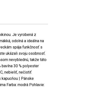
mikinou. Je vyrobená z
mäkká, odolná a ideálna na
reckám spája funkčnosť s
ste ukázali svoju osobnosť.
 časom nevyblednú, takže táto
 % bavlna 30 % polyester
, nebieliť, nečistiť
s kapucňou | Pánske
zima Farba: modrá Pohlavie: