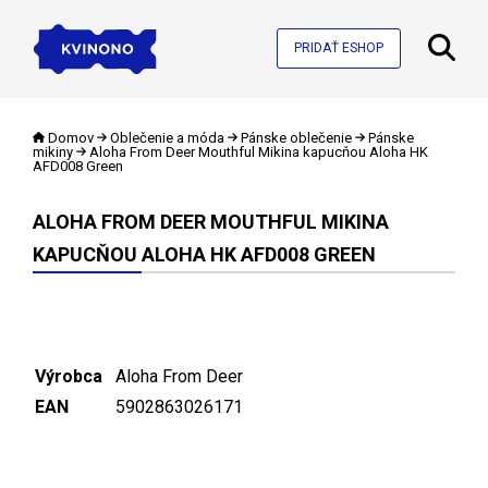
PRIDAŤ ESHOP
Domov
Oblečenie a móda
Pánske oblečenie
Pánske
mikiny
Aloha From Deer Mouthful Mikina kapucňou Aloha HK
AFD008 Green
ALOHA FROM DEER MOUTHFUL MIKINA
KAPUCŇOU ALOHA HK AFD008 GREEN
Výrobca
Aloha From Deer
EAN
5902863026171