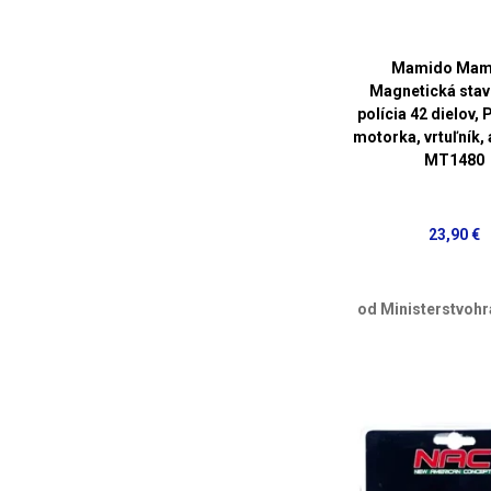
Mamido Mam
Magnetická stav
polícia 42 dielov, 
motorka, vrtuľník, 
MT1480
23,90 €
od Ministerstvohr