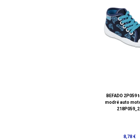
BEFADO 2P059 t
modré auto moto
218P059_2
8,78 €