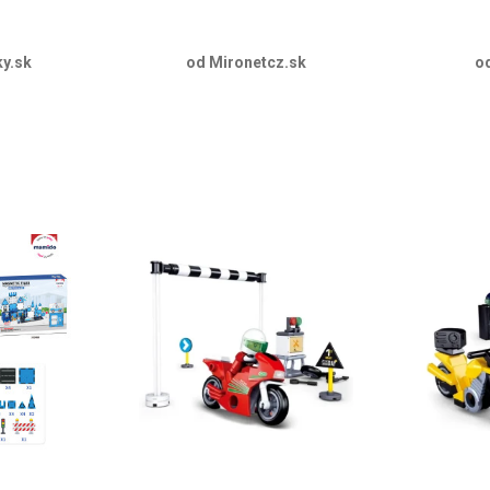
y.sk
od Mironetcz.sk
o