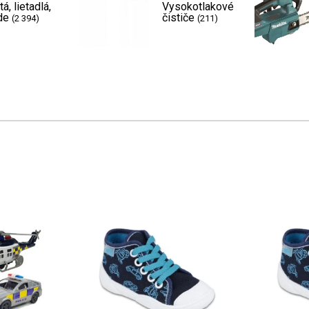
tá, lietadlá,
Vysokotlakové
de
čističe
(2 394)
(211)