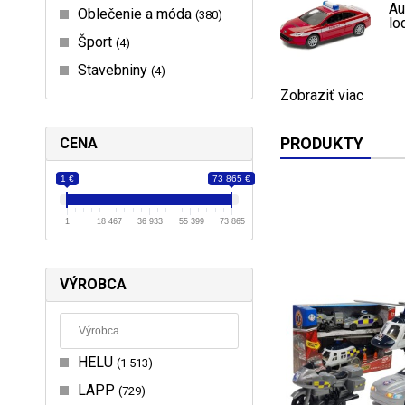
Au
Oblečenie a móda
380
lo
Šport
4
Stavebniny
4
Zobraziť viac
PRODUKTY
CENA
1 €
73 865 €
1
18 467
36 933
55 399
73 865
VÝROBCA
HELU
1 513
LAPP
729