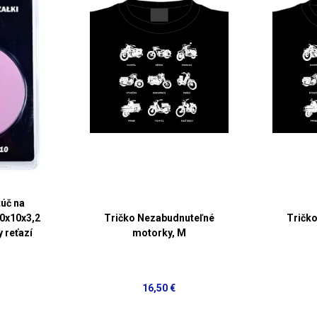
úč na
00x10x3,2
Tričko Nezabudnuteľné
Tričk
 reťazí
motorky, M
16,50 €