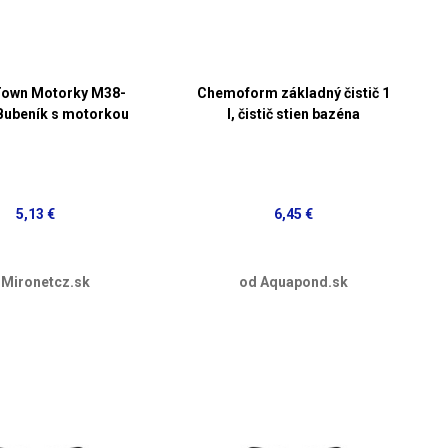
Town Motorky M38-
Chemoform základný čistič 1
Bubeník s motorkou
l, čistič stien bazéna
5,13 €
6,45 €
 Mironetcz.sk
od Aquapond.sk