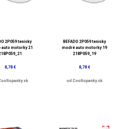
O 2P059 tenisky
BEFADO 2P059 tenisky
 auto motorky 21
modré auto motorky 19
218P059_21
218P059_19
8,78 €
8,78 €
Cooltopanky.sk
od Cooltopanky.sk