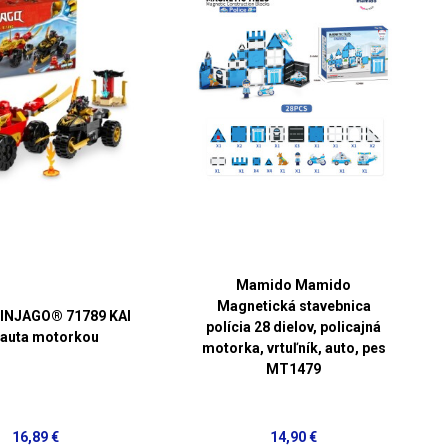
Mamido Mamido
Magnetická stavebnica
INJAGO® 71789 KAI
polícia 28 dielov, policajná
 auta motorkou
motorka, vrtuľník, auto, pes
MT1479
16,89 €
14,90 €