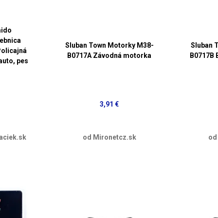
ido
ebnica
Sluban Town Motorky M38-
Sluban 
Policajná
B0717A Závodná motorka
B0717B 
auto, pes
3,91 €
aciek.sk
od Mironetcz.sk
od