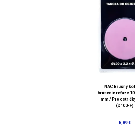
NAC Brúsny kot
brúsenie reťaze 1
mm / Pre ostričky
(D100-F)
5,89 €