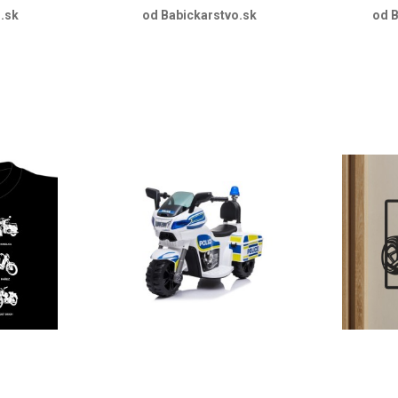
.sk
od Babickarstvo.sk
od B