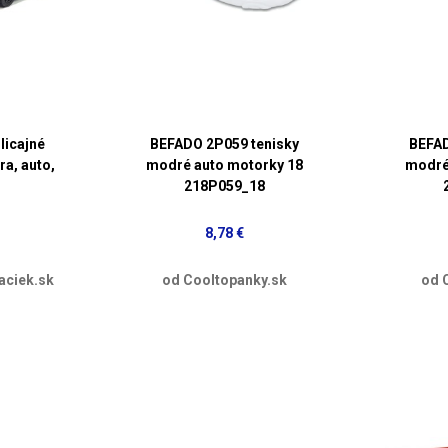
icajné
BEFADO 2P059 tenisky
BEFAD
ra, auto,
modré auto motorky 18
modré
218P059_18
8,78 €
aciek.sk
od Cooltopanky.sk
od 