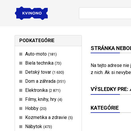
PODKATEGÓRIE
STRÁNKA NEBOL
Auto-moto
181
Biela technika
73
Na tejto adrese nie
Detský tovar
z nich. Ak si nevybe
1 630
Dom a záhrada
351
VÝSLEDKY PRE:
Elektronika
2 871
Filmy, knihy, hry
4
KATEGÓRIE
Hobby
20
Kozmetika a zdravie
5
Nábytok
473