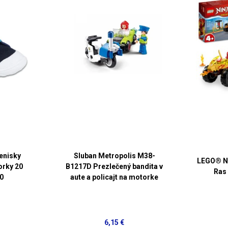
enisky
Sluban Metropolis M38-
LEGO® N
rky 20
B1217D Prezlečený bandita v
Ras
0
aute a policajt na motorke
6,15 €