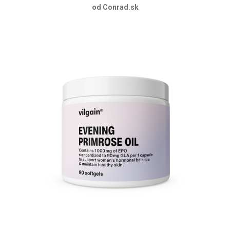
od Conrad.sk