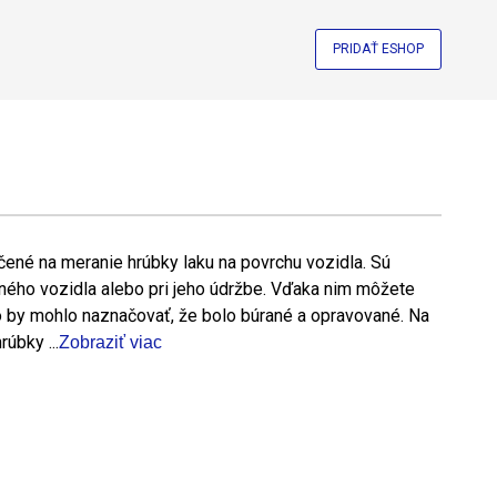
PRIDAŤ ESHOP
čené na meranie hrúbky laku na povrchu vozidla. Sú
ného vozidla alebo pri jeho údržbe. Vďaka nim môžete
 čo by mohlo naznačovať, že bolo búrané a opravované. Na
úbky ...
Zobraziť viac