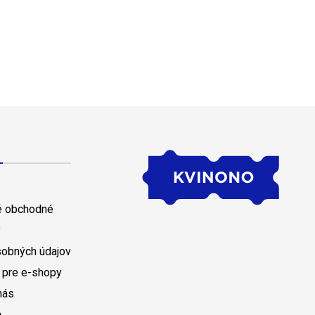
 obchodné
y
sobných údajov
 pre e-shopy
nás
a