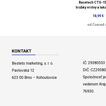
Basetech CTG-1
hrúbky vrstvy a lak
18,99 €
od Conrad.
KONTAKT
IČ: 29380553
Besteto marketing, s. r. o.
DIČ: CZ2938
Pavlovská 12
Spoločnosť je
623 00 Brno – Kohoutovice
vedenom Kraj
76930.