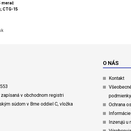
5 merač
u; CTG-15
sk
O NÁS
Kontakt
0553
Všeobecné
 zapísaná v obchodnom registri
podmienk
ským súdom v Brne oddiel C, vložka
Ochrana o
Informácie
Inzerujú u 
Výrobcovi