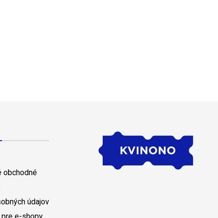
 obchodné
y
sobných údajov
 pre e-shopy