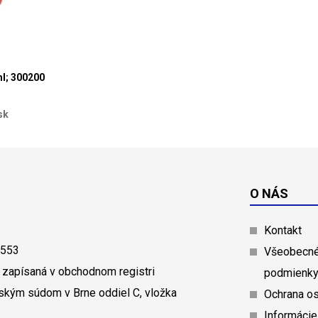
l; 300200
sk
O NÁS
Kontakt
0553
Všeobecné
 zapísaná v obchodnom registri
podmienk
ským súdom v Brne oddiel C, vložka
Ochrana o
Informácie