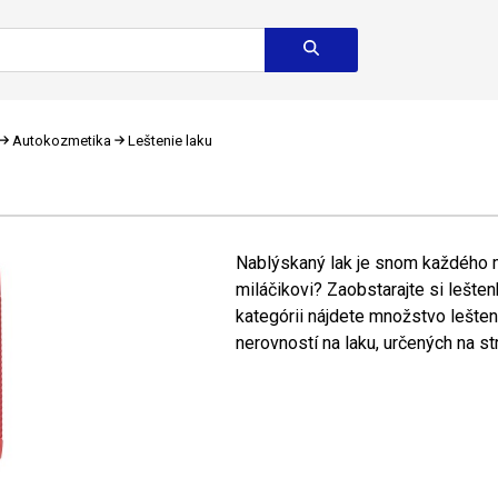
Autokozmetika
Leštenie laku
Nablýskaný lak je snom každého m
miláčikovi? Zaobstarajte si leštenk
kategórii nájdete množstvo lešten
nerovností na laku, určených na str