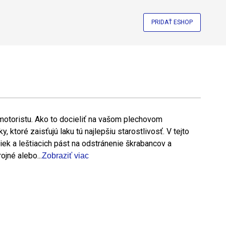
PRIDAŤ ESHOP
otoristu. Ako to docieliť na vašom plechovom
y, ktoré zaisťujú laku tú najlepšiu starostlivosť. V tejto
iek a leštiacich pást na odstránenie škrabancov a
ojné alebo...
Zobraziť viac