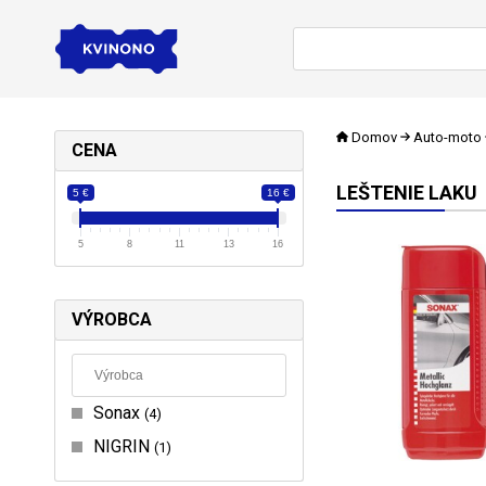
Domov
Auto-moto
CENA
LEŠTENIE LAKU
5 €
16 €
5
8
11
13
16
VÝROBCA
Sonax
4
NIGRIN
1