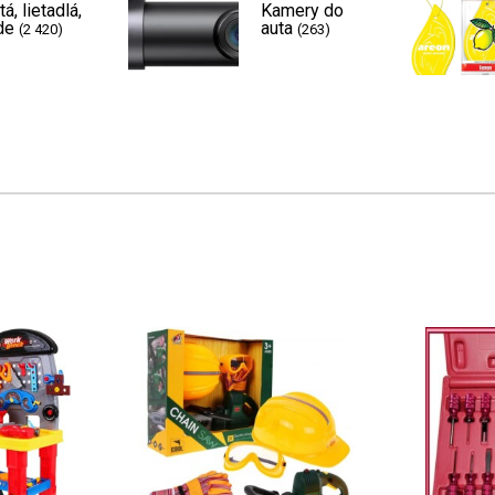
tá, lietadlá,
Kamery do
de
auta
(2 420)
(263)