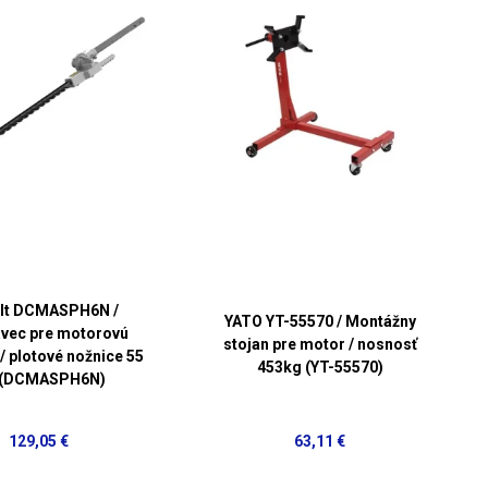
lt DCMASPH6N /
YATO YT-55570 / Montážny
vec pre motorovú
stojan pre motor / nosnosť
/ plotové nožnice 55
453kg (YT-55570)
 (DCMASPH6N)
129,05 €
63,11 €