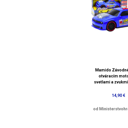
Mamido Závodné
otváracím mot
svetlami a zvukm
14,90 €
od Ministerstvohr