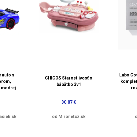
 auto s
Labo Cos
CHICOS Starostlivosť o
orom,
komplet
bábätko 3v1
i modrej
roz
30,87 €
aciek.sk
od Mironetcz.sk