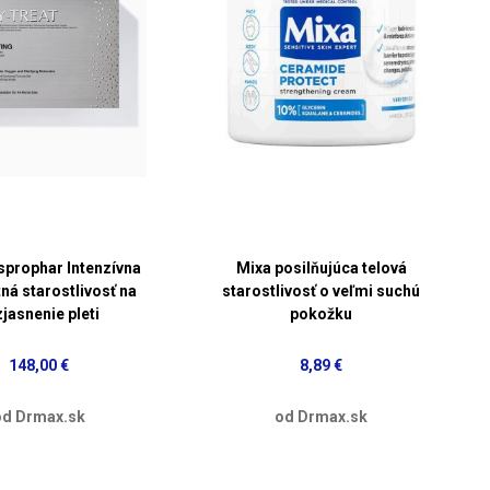
prophar Intenzívna
Mixa posilňujúca telová
ná starostlivosť na
starostlivosť o veľmi suchú
jasnenie pleti
pokožku
148,00 €
8,89 €
od Drmax.sk
od Drmax.sk