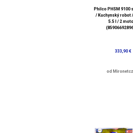
Philco PHSM 9100 s
/ Kuchynský robot /
5.5 l / 2 mot
(8590669289
333,90 €
od Mironetcz