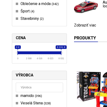
Au
Oblečenie a móda
342
lo
Šport
4
Stavebniny
2
Zobraziť viac
PRODUKTY
CENA
0 €
8 031 €
0
2 008
4 016
6 023
8 031
VÝROBCA
mamido
396
Veselá Stena
328