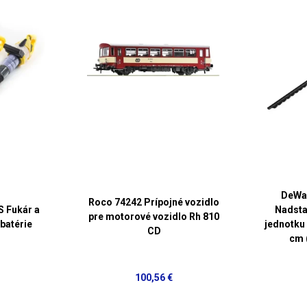
DeWa
Roco 74242 Prípojné vozidlo
 Fukár a
Nadsta
pre motorové vozidlo Rh 810
batérie
jednotku 
CD
cm
100,56 €