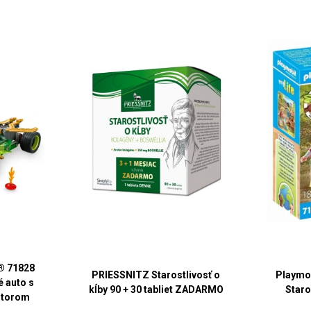
 71828
PRIESSNITZ Starostlivosť o
Playmob
 auto s
kĺby 90 + 30 tabliet ZADARMO
Staro
otorom