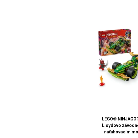
LEGO® NINJAGO®
Lloydovo závodné
naťahovacím m