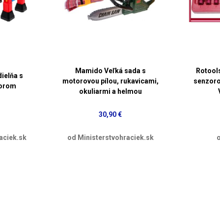
Mamido Veľká sada s
Rotool
ielňa s
motorovou pílou, rukavicami,
senzoro
torom
okuliarmi a helmou
30,90 €
aciek.sk
od Ministerstvohraciek.sk