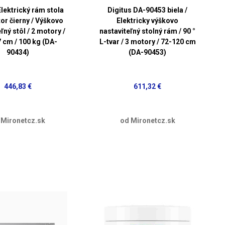
Elektrický rám stola
Digitus DA-90453 biela /
or čierny / Výškovo
Elektricky výškovo
ľný stôl / 2 motory /
nastaviteľný stolný rám / 90 °
 cm / 100 kg (DA-
L-tvar / 3 motory / 72-120 cm
90434)
(DA-90453)
446,83 €
611,32 €
 Mironetcz.sk
od Mironetcz.sk