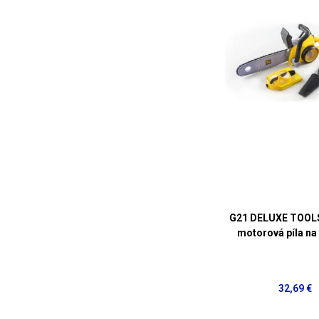
G21 DELUXE TOOLS
motorová píla na 
32,69 €