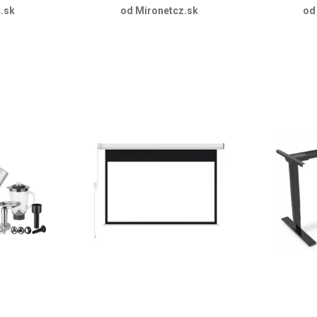
.sk
od Mironetcz.sk
od