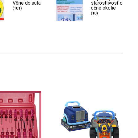
Vône do auta
starostlivosť o
očné okolie
(101)
(10)