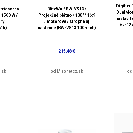
Digitus 
trieborná
BlitzWolf BW-VS13 /
DualMot
 1500 W /
Projekčné plátno / 100" / 16:9
nastavite
ory
/ motorové / stropné aj
62-127
615)
nástenné (BW-VS13 100-inch)
215,48 €
.sk
od Mironetcz.sk
od