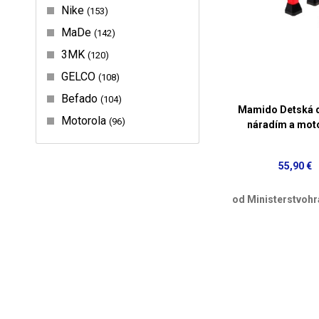
Nike
153
MaDe
142
3MK
120
GELCO
108
Befado
104
Mamido Detská d
Motorola
96
náradím a mo
55,90 €
od Ministerstvohr