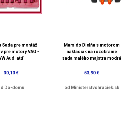
s Sada pre montáž
Mamido Dielňa s motorom
v pre motory VAG -
nákladiak na rozobranie
VW Audi atď
sada malého majstra modrá
30,10 €
53,90 €
od Do-domu
od Ministerstvohraciek.sk