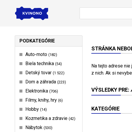
PODKATEGÓRIE
STRÁNKA NEBOL
Auto-moto
182
Biela technika
54
Na tejto adrese nie
Detský tovar
z nich. Ak si nevybe
1 522
Dom a záhrada
223
VÝSLEDKY PRE:
Elektronika
706
Filmy, knihy, hry
6
KATEGÓRIE
Hobby
14
Kozmetika a zdravie
42
Nábytok
530