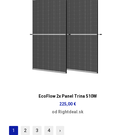
EcoFlow 2x Panel Trina 510W
225,00 €
od Rightdeal.sk
1
2
3
4
›