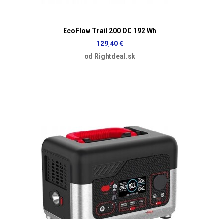
EcoFlow Trail 200 DC 192 Wh
129,40 €
od Rightdeal.sk