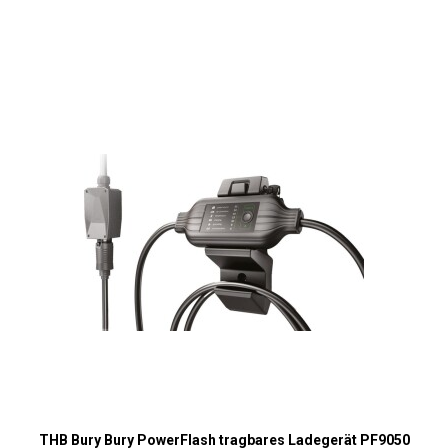
THB Bury Bury PowerFlash tragbares Ladegerät PF9050