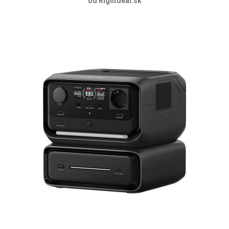
od Rightdeal.sk