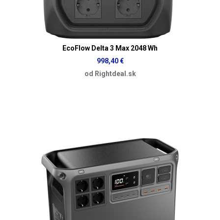
EcoFlow Delta 3 Max 2048 Wh
998,40 €
od Rightdeal.sk