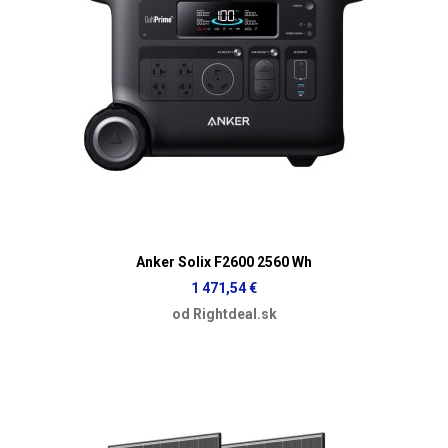
Anker Solix F2600 2560 Wh
1 471,54 €
od Rightdeal.sk