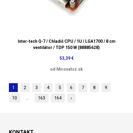
Inter-tech Q-7 / Chladič CPU / 1U / LGA1700 / 8 cm
ventilátor / TDP 150 W (88885628)
53,39 €
od Mironetcz.sk
1
2
3
4
5
6
7
8
9
10
...
163
164
›
KONTAKT