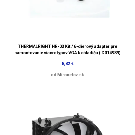
THERMALRIGHT HR-03 Kit / 6-dierový adaptér pre
namontovanie viacrotypov VGA k chladiču (ID014989)
8,82 €
od Mironetcz.sk