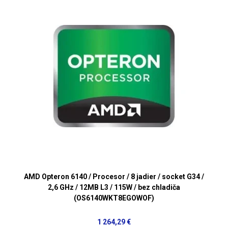
AMD Opteron 6140 / Procesor / 8 jadier / socket G34 /
2,6 GHz / 12MB L3 / 115W / bez chladiča
(OS6140WKT8EGOWOF)
1 264,29 €