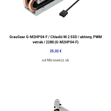
GrauGear G-M2HP04-F / Chladič M.2 SSD / aktívny, PWM
vetrák / 2280 (G-M2HP04-F)
25,02 €
od Mironetcz.sk