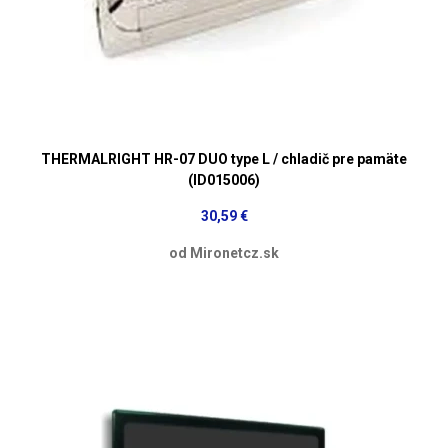
THERMALRIGHT HR-07 DUO type L / chladič pre pamäte
(ID015006)
30,59 €
od Mironetcz.sk