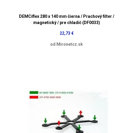
DEMCiflex 280 x 140 mm čierna / Prachový filter /
magnetický / pre chladič (DF0033)
22,73 €
od Mironetcz.sk