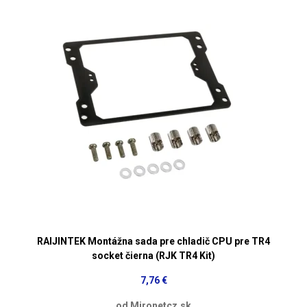
RAIJINTEK Montážna sada pre chladič CPU pre TR4
socket čierna (RJK TR4 Kit)
7,76 €
od Mironetcz.sk