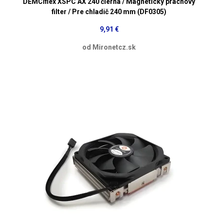
DEMCiflex XSPC AX 240 čierna / Magnetický prachový
filter / Pre chladič 240 mm (DF0305)
9,91 €
od Mironetcz.sk