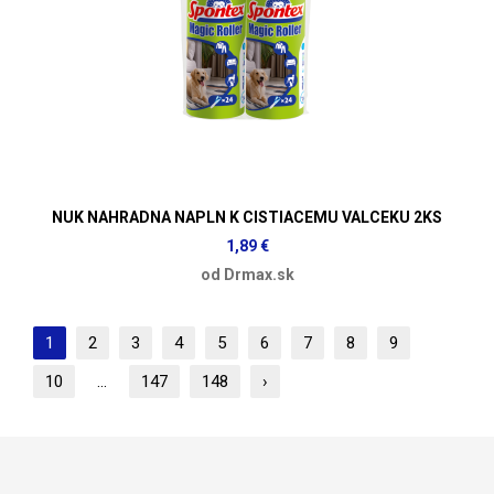
NUK NAHRADNA NAPLN K CISTIACEMU VALCEKU 2KS
1,89 €
od Drmax.sk
1
2
3
4
5
6
7
8
9
10
...
147
148
›