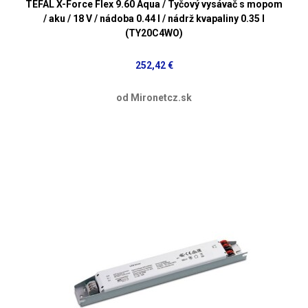
TEFAL X-Force Flex 9.60 Aqua / Tyčový vysávač s mopom
/ aku / 18 V / nádoba 0.44 l / nádrž kvapaliny 0.35 l
(TY20C4WO)
252,42 €
od Mironetcz.sk