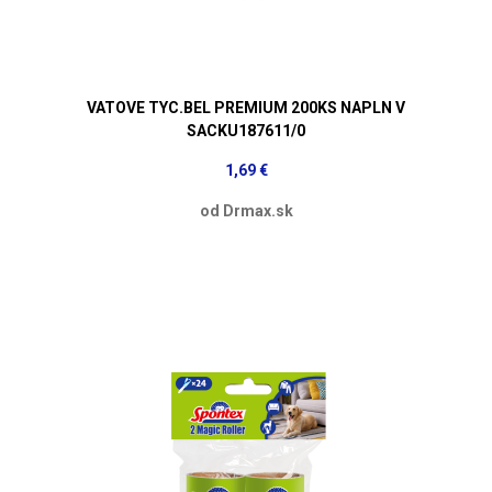
VATOVE TYC.BEL PREMIUM 200KS NAPLN V
SACKU187611/0
1,69 €
od Drmax.sk