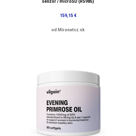
senzor / microSD (RS985)
159,15 €
od Mironetcz.sk