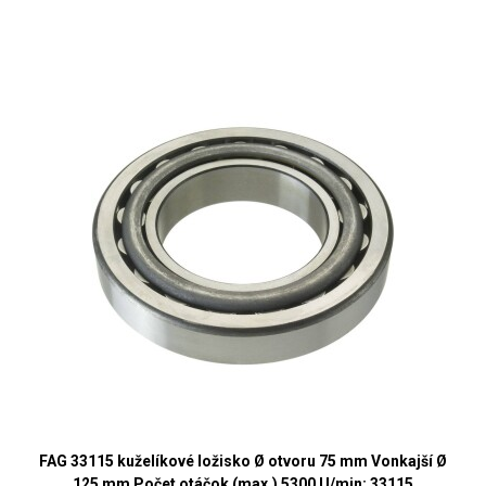
FAG 33115 kuželíkové ložisko Ø otvoru 75 mm Vonkajší Ø
125 mm Počet otáčok (max.) 5300 U/min; 33115