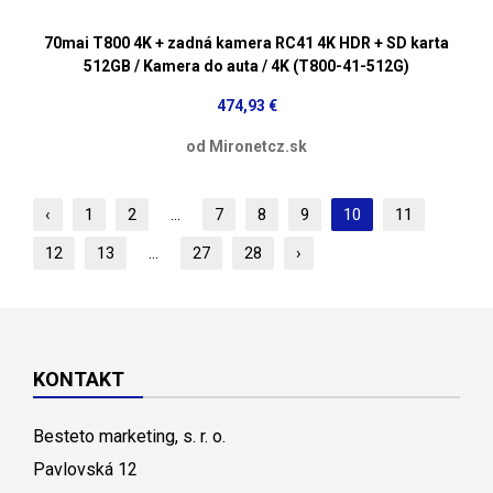
70mai T800 4K + zadná kamera RC41 4K HDR + SD karta
512GB / Kamera do auta / 4K (T800-41-512G)
474,93 €
od Mironetcz.sk
‹
1
2
...
7
8
9
10
11
12
13
...
27
28
›
KONTAKT
Besteto marketing, s. r. o.
Pavlovská 12