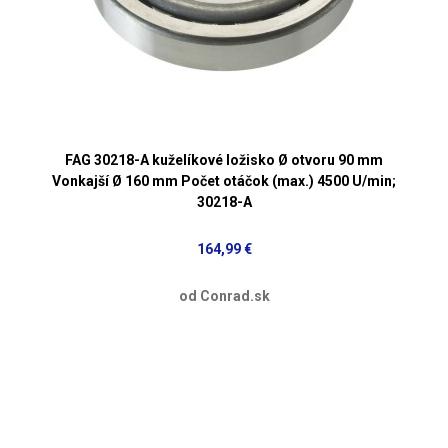
FAG 30218-A kuželíkové ložisko Ø otvoru 90 mm
Vonkajší Ø 160 mm Počet otáčok (max.) 4500 U/min;
30218-A
164,99 €
od Conrad.sk