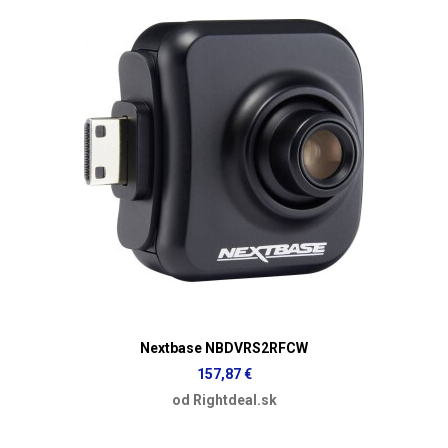
Nextbase NBDVRS2RFCW
157,87 €
od Rightdeal.sk