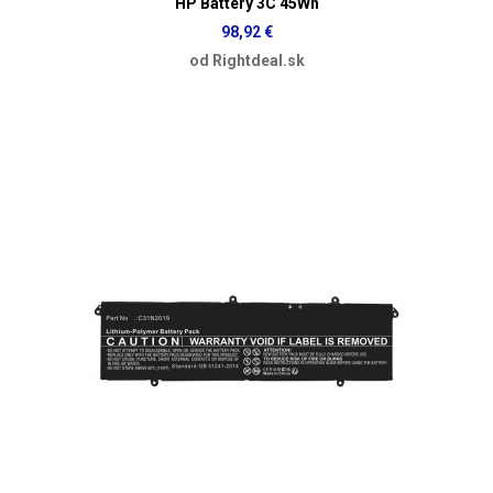
HP Battery 3C 45Wh
98,92 €
od Rightdeal.sk