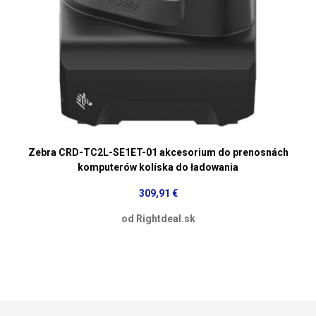
Zebra CRD-TC2L-SE1ET-01 akcesorium do prenosnách
komputerów kolíska do ładowania
309,91 €
od Rightdeal.sk