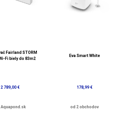
vač Fairland STORM
Eva Smart White
 Wi-Fi biely do 83m2
2 789,00 €
178,99 €
 Aquapond.sk
od 2 obchodov