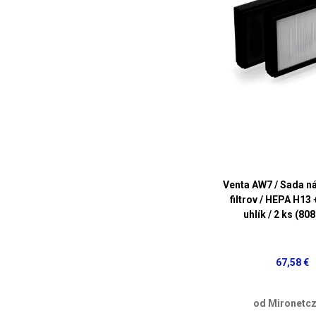
Venta AW7 / Sada n
filtrov / HEPA H13 
uhlík / 2 ks (80
67,58 €
od Mironetcz