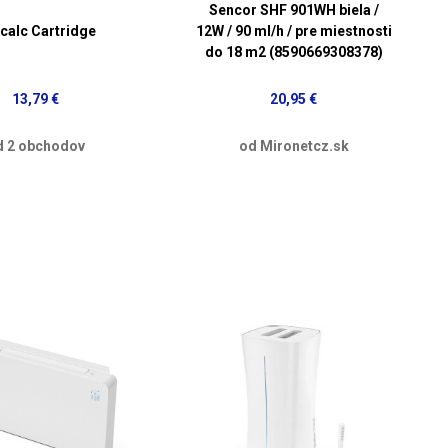
Sencor SHF 901WH biela /
icalc Cartridge
12W / 90 ml/h / pre miestnosti
do 18 m2 (8590669308378)
13,79 €
20,95 €
d 2 obchodov
od Mironetcz.sk