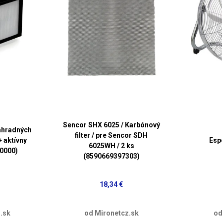
Sencor SHX 6025 / Karbónový
áhradných
filter / pre Sencor SDH
+ aktívny
Esp
6025WH / 2 ks
80000)
(8590669397303)
18,34 €
.sk
od Mironetcz.sk
od