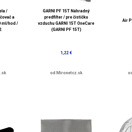
la /
GARNI PF 15T Náhradný
hčovač a
predfilter / pre čističku
Air 
 ml/hod /
vzduchu GARNI 15T OneCare
2
(GARNI PF 15T)
1,22 €
.sk
od Mironetcz.sk
o