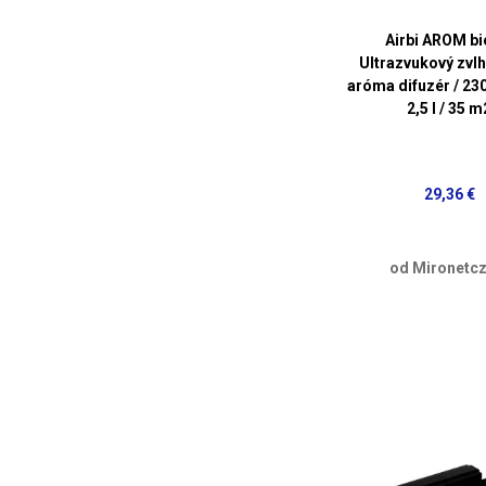
Airbi AROM bie
Ultrazvukový zvl
aróma difuzér / 230
2,5 l / 35 m
29,36 €
od Mironetcz