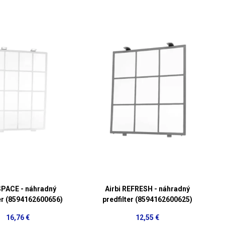
 SPACE - náhradný
Airbi REFRESH - náhradný
ter (8594162600656)
predfilter (8594162600625)
16,76 €
12,55 €