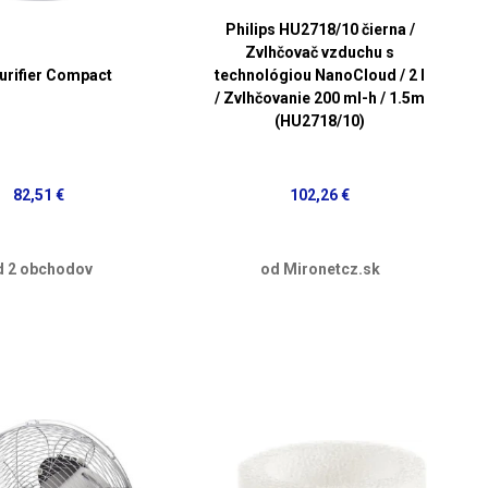
Philips HU2718/10 čierna /
Zvlhčovač vzduchu s
Purifier Compact
technológiou NanoCloud / 2 l
/ Zvlhčovanie 200 ml-h / 1.5m
(HU2718/10)
82,51 €
102,26 €
d 2 obchodov
od Mironetcz.sk