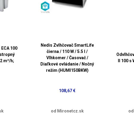
Nedis Zvlhčovač SmartLife
n ECA 100
čierna / 110 W / 5.5 l /
 stropný
Odvlhčo
Vlhkomer / Časovač /
92 m³/h;
II 100 s
Diaľkové ovládanie / Nočný
2
režim (HUMI150BKW)
108,67 €
sk
od Mironetcz.sk
od