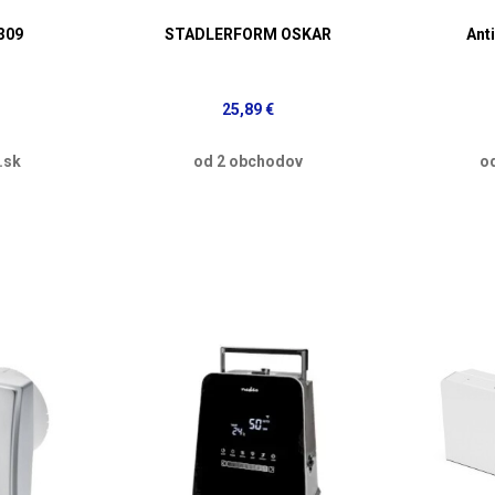
309
STADLERFORM OSKAR
Ant
25,89 €
.sk
od 2 obchodov
o