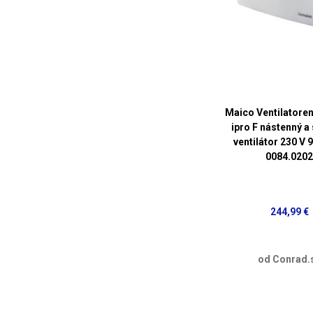
Maico Ventilatore
ipro F nástenný a
ventilátor 230 V 
0084.020
244,99 €
od Conrad.