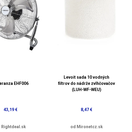
Levoit sada 10 vodných
eranza EHF006
filtrov do nádrže zvlhčovačov
(LUH-WF-WEU)
43,19 €
8,47 €
 Rightdeal.sk
od Mironetcz.sk