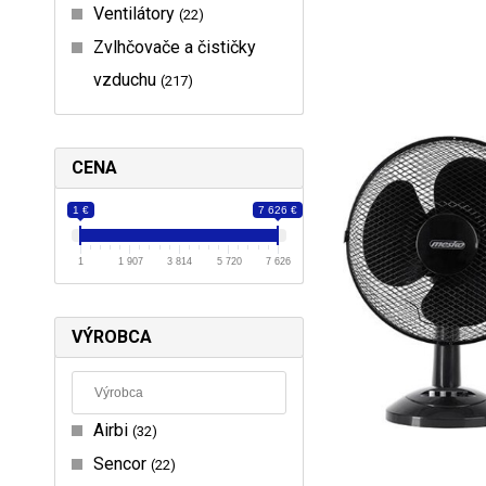
Ventilátory
22
Zvlhčovače a čističky
vzduchu
217
CENA
1 €
7 626 €
1
1 907
3 814
5 720
7 626
VÝROBCA
Airbi
32
Sencor
22