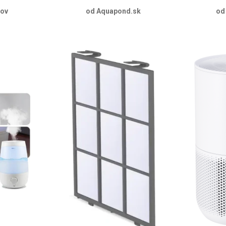
dov
od Aquapond.sk
od