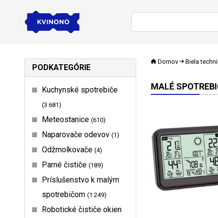
Domov
Biela techn
PODKATEGÓRIE
MALÉ SPOTREBI
Kuchynské spotrebiče
3 681
Meteostanice
610
Naparovače odevov
1
Odžmolkovače
4
Parné čističe
189
Príslušenstvo k malým
spotrebičom
1 249
Robotické čističe okien