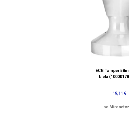
ECG Tamper 58m
biela (1000017
19,11 €
od Mironetcz