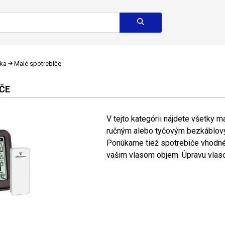
ika
Malé spotrebiče
ČE
V tejto kategórii nájdete všetky 
ručným alebo tyčovým bezkáblový
Ponúkame tiež spotrebiče vhodné n
vašim vlasom objem. Úpravu vlaso