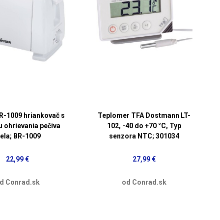
BR-1009 hriankovač s
Teplomer TFA Dostmann LT-
u ohrievania pečiva
102, -40 do +70 °C, Typ
iela; BR-1009
senzora NTC; 301034
22,99 €
27,99 €
d Conrad.sk
od Conrad.sk