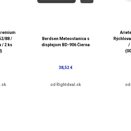
 Premium
Ariet
2/88 /
Berdsen Meteostanica s
Rýchlova
 / 2 ks
displejom BD-906 Čierna
/
)
(0
38,52 €
.sk
od Rightdeal.sk
od