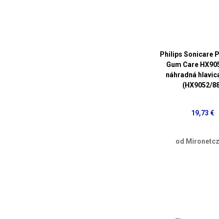
Philips Sonicare
Gum Care HX905
náhradná hlavica
(HX9052/88
19,73 €
od Mironetcz