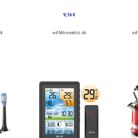
9,16 €
sk
od Mironetcz.sk
od