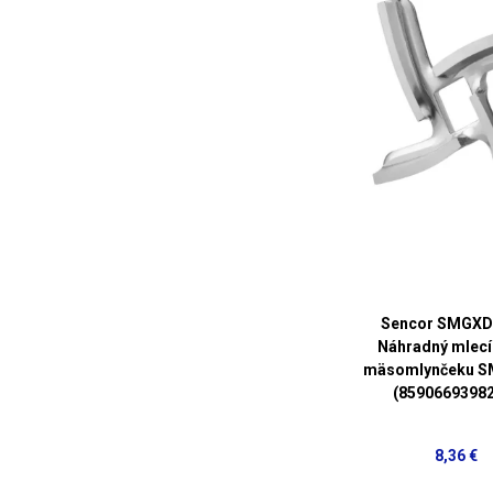
Sencor SMGXD
Náhradný mlecí
mäsomlynčeku S
(8590669398
8,36 €