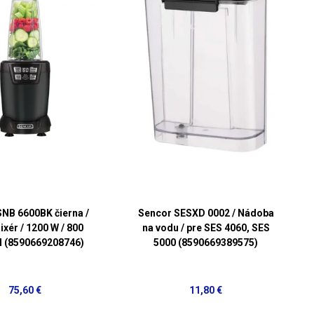
NB 6600BK čierna /
Sencor SESXD 0002 / Nádoba
ixér / 1200 W / 800
na vodu / pre SES 4060, SES
l (8590669208746)
5000 (8590669389575)
75,60 €
11,80 €