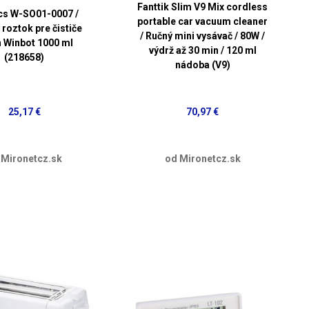
Fanttik Slim V9 Mix cordless
cs W-SO01-0007 /
portable car vacuum cleaner
i roztok pre čističe
/ Ručný mini vysávač / 80W /
 Winbot 1000 ml
výdrž až 30 min / 120 ml
(218658)
nádoba (V9)
25,17 €
70,97 €
 Mironetcz.sk
od Mironetcz.sk