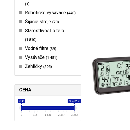
1
Robotické vysávače
440
Šijacie stroje
70
Starostlivosť o telo
1 810
Vodné filtre
39
Vysávače
1 451
Žehličky
295
CENA
0 €
3 262 €
0
815
1 631
2 447
3 262