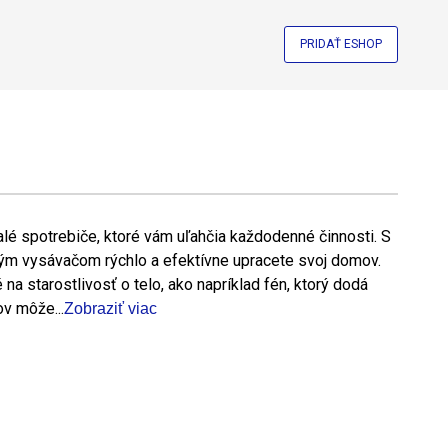
PRIDAŤ ESHOP
malé spotrebiče, ktoré vám uľahčia každodenné činnosti. S
m vysávačom rýchlo a efektívne upracete svoj domov.
a starostlivosť o telo, ako napríklad fén, ktorý dodá
v môže...
Zobraziť viac