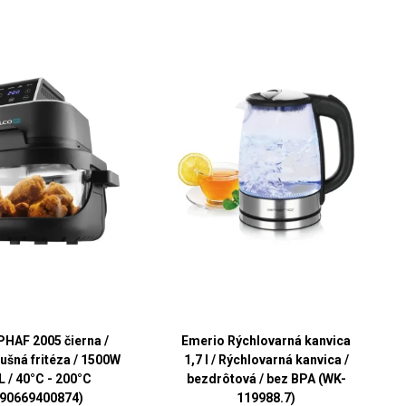
PHAF 2005 čierna /
Emerio Rýchlovarná kanvica
ušná fritéza / 1500W
1,7 l / Rýchlovarná kanvica /
5L / 40°C - 200°C
bezdrôtová / bez BPA (WK-
590669400874)
119988.7)