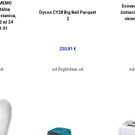
 MEMO
Ecova
tálna
Dyson CY28 Big Ball Parquet
čistiac
stanica,
2
okien
2 až 24
1.01
230,81 €
sk
od Rightdeal.sk
od