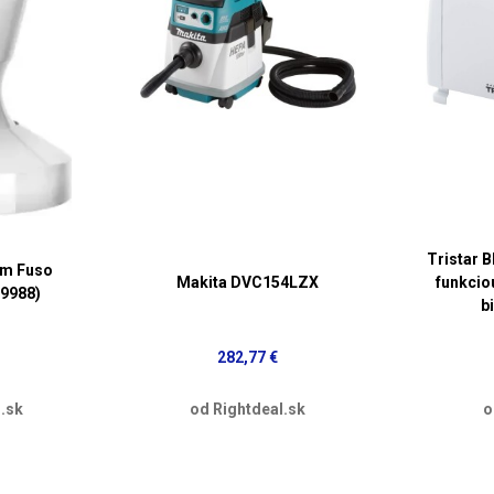
Tristar 
m Fuso
Makita DVC154LZX
funkcio
89988)
b
282,77 €
.sk
od Rightdeal.sk
o