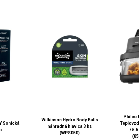
Philco 
Wilkinson Hydro Body Balls
 Sonická
Teplovzd
náhradná hlavica 3 ks
a
/ 5.
(WPS050)
(8