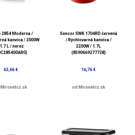
e 2854 Moderna /
Sencor SWK 1704RD červená
rná kanvica / 2000W
/ Rýchlovarná kanvica /
 1.7 L / nerez
2200W / 1.7L
0C285400AR0)
(8590669277728)
63,66 €
16,76 €
 Mironetcz.sk
od Mironetcz.sk