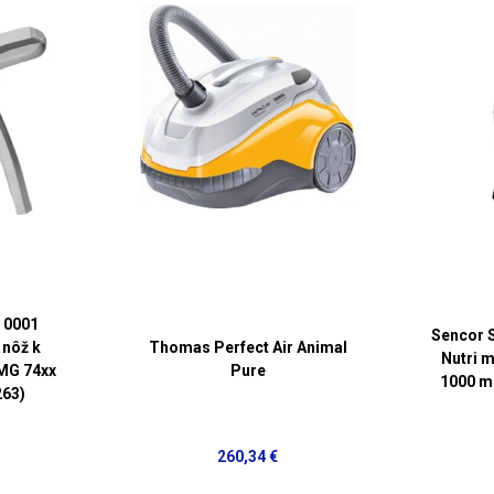
 0001
Sencor S
 nôž k
Thomas Perfect Air Animal
Nutri m
MG 74xx
Pure
1000 m
263)
260,34 €