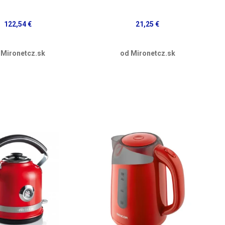
122,54 €
21,25 €
 Mironetcz.sk
od Mironetcz.sk