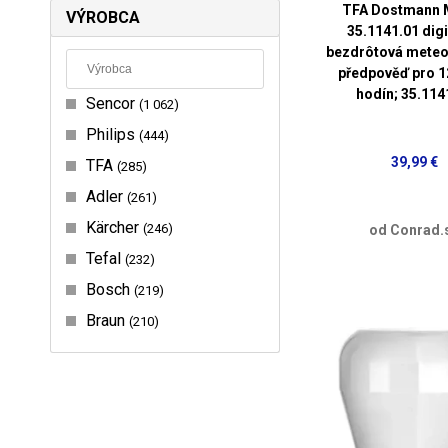
TFA Dostmann
VÝROBCA
35.1141.01 digi
bezdrôtová meteo
předpověď pro 1
hodín; 35.114
Sencor
1 062
Philips
444
39,99 €
TFA
285
Adler
261
Kärcher
246
od Conrad.
Tefal
232
Bosch
219
Braun
210