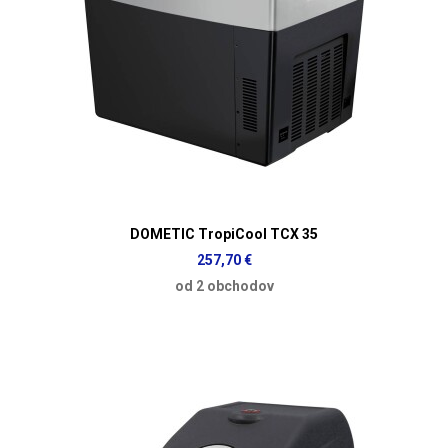
DOMETIC TropiCool TCX 35
257,70 €
od 2 obchodov