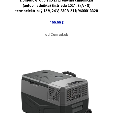
Dometic Group TCX21 prenosná chladnička
(autochladnička) En.trieda 2021: E (A - G)
termoelektrický 12 V, 24 V, 230 V 21 l; 9600013320
199,99 €
od Conrad.sk