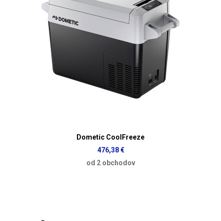
Dometic CoolFreeze
476,38 €
od 2 obchodov