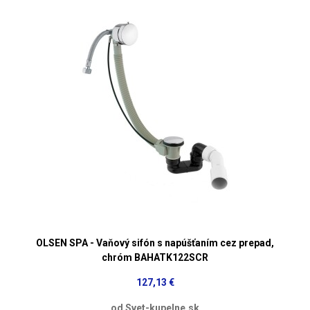
OLSEN SPA - Vaňový sifón s napúšťaním cez prepad,
chróm BAHATK122SCR
127,13 €
od Svet-kupelne.sk