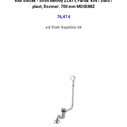
RAV Slezák - Sifón vaňový ZLATÝ, Farba: kov / zlato /
plast, Rozmer: 700 mm MD0588Z
76,47 €
od Svet-kupelne.sk