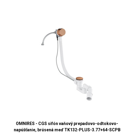
OMNIRES - CGS sifón vaňový prepadovo-odtokovo-
napúšťanie, brúsená meď TK132-PLUS-3.77+64-SCPB