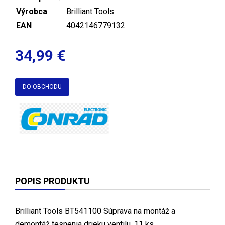
Výrobca
Brilliant Tools
EAN
4042146779132
34,99 €
DO OBCHODU
POPIS PRODUKTU
Brilliant Tools BT541100 Súprava na montáž a
demontáž tesnenia drieku ventilu, 11 ks