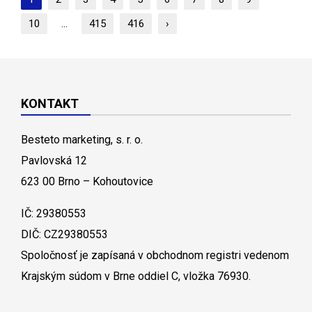
10
...
415
416
›
KONTAKT
Besteto marketing, s. r. o.
Pavlovská 12
623 00 Brno – Kohoutovice
IČ: 29380553
DIČ: CZ29380553
Spoločnosť je zapísaná v obchodnom registri vedenom
Krajským súdom v Brne oddiel C, vložka 76930.