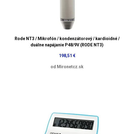
Rode NT3 / Mikrofón / kondenzátorový / kardioidné /
duálne napájanie P48/9V (RODE NT3)
198,51 €
od Mironetcz.sk