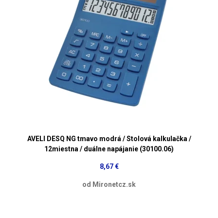
AVELI DESQ NG tmavo modrá / Stolová kalkulačka /
12miestna / duálne napájanie (30100.06)
8,67 €
od Mironetcz.sk