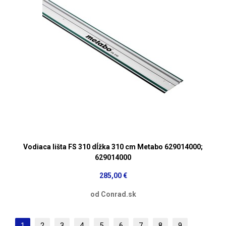
Vodiaca lišta FS 310 dĺžka 310 cm Metabo 629014000;
629014000
285,00 €
od Conrad.sk
1
2
3
4
5
6
7
8
9