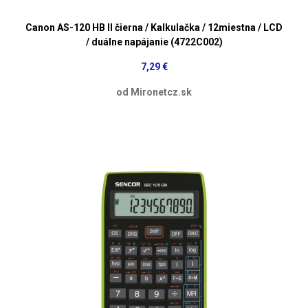
Canon AS-120 HB II čierna / Kalkulačka / 12miestna / LCD
/ duálne napájanie (4722C002)
7,29 €
od Mironetcz.sk