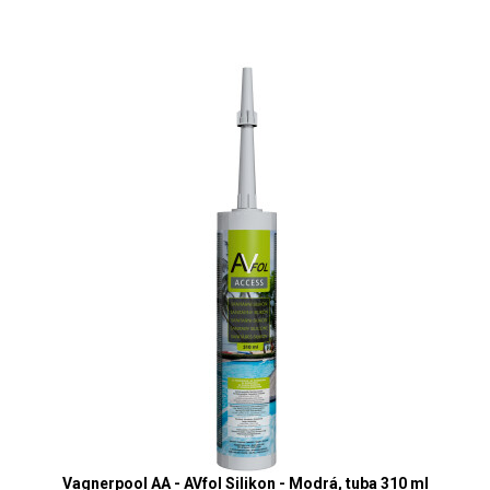
Vagnerpool AA - AVfol Silikon - Modrá, tuba 310 ml