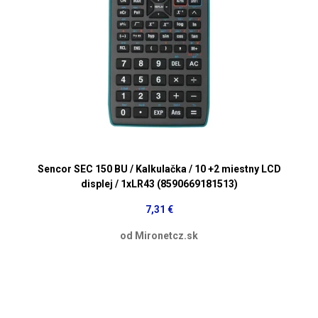
Sencor SEC 150 BU / Kalkulačka / 10 +2 miestny LCD
displej / 1xLR43 (8590669181513)
7,31 €
od Mironetcz.sk