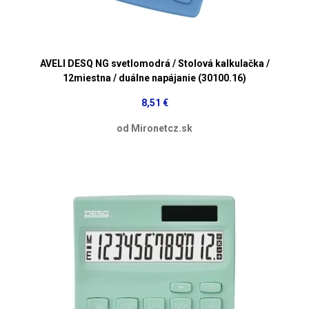
AVELI DESQ NG svetlomodrá / Stolová kalkulačka /
12miestna / duálne napájanie (30100.16)
8,51 €
od Mironetcz.sk