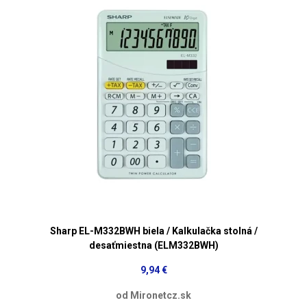
Sharp EL-M332BWH biela / Kalkulačka stolná /
desaťmiestna (ELM332BWH)
9,94 €
od Mironetcz.sk