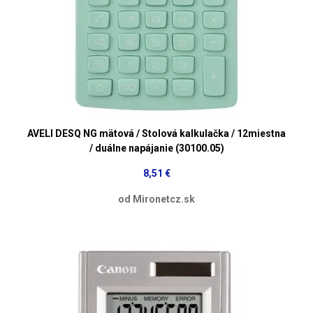
AVELI DESQ NG mätová / Stolová kalkulačka / 12miestna
/ duálne napájanie (30100.05)
8,51 €
od Mironetcz.sk