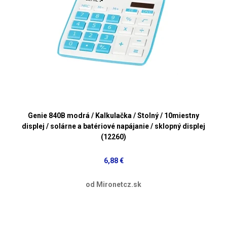
Genie 840B modrá / Kalkulačka / Stolný / 10miestny
displej / solárne a batériové napájanie / sklopný displej
(12260)
6,88 €
od Mironetcz.sk