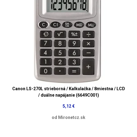
Canon LS-270L strieborná / Kalkulačka / 8miestna / LCD
/ duálne napájanie (6649C001)
5,12 €
od Mironetcz.sk