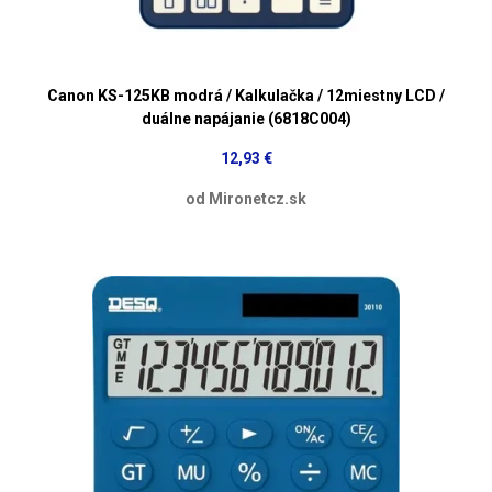
Canon KS-125KB modrá / Kalkulačka / 12miestny LCD /
duálne napájanie (6818C004)
12,93 €
od Mironetcz.sk