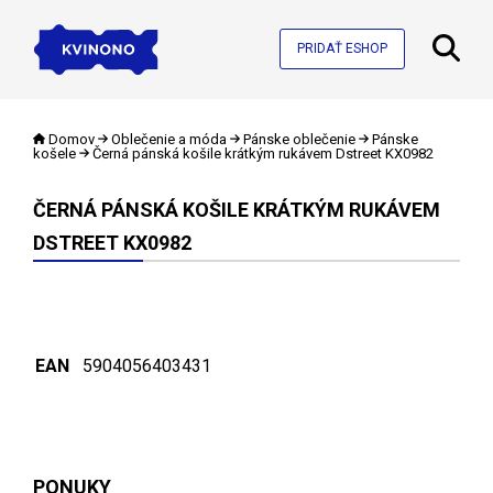
PRIDAŤ ESHOP
Domov
Oblečenie a móda
Pánske oblečenie
Pánske
košele
Černá pánská košile krátkým rukávem Dstreet KX0982
ČERNÁ PÁNSKÁ KOŠILE KRÁTKÝM RUKÁVEM
DSTREET KX0982
EAN
5904056403431
PONUKY