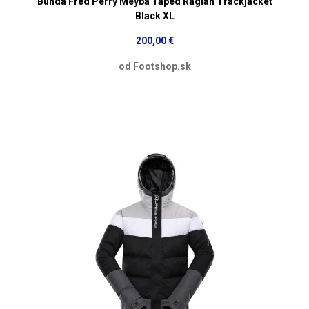
Bunda Fred Perry Meyba Taped Raglan Trackjacket
Black XL
200,00 €
od Footshop.sk