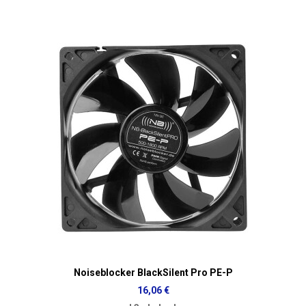
Noiseblocker BlackSilent Pro PE-P
16,06 €