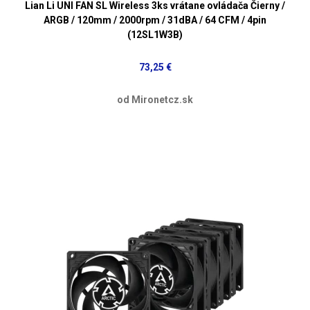
Lian Li UNI FAN SL Wireless 3ks vrátane ovládača Čierny /
ARGB / 120mm / 2000rpm / 31dBA / 64 CFM / 4pin
(12SL1W3B)
73,25 €
od Mironetcz.sk