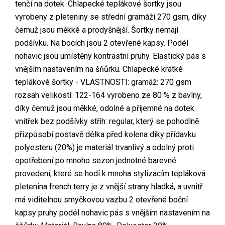
tenčí na dotek. Chlapecké teplákové šortky jsou
vyrobeny z pleteniny se střední gramáží 270 gsm, díky
čemuž jsou měkké a prodyšnější. Šortky nemají
podšívku. Na bocích jsou 2 otevřené kapsy. Podél
nohavic jsou umístěny kontrastní pruhy. Elastický pás s
vnějším nastavením na šňůrku. Chlapecké krátké
teplákové šortky - VLASTNOSTI: gramáž: 270 gsm
rozsah velikostí: 122-164 vyrobeno ze 80 % z bavlny,
díky čemuž jsou měkké, odolné a příjemné na dotek
vnitřek bez podšívky střih: regular, který se pohodlně
přizpůsobí postavě délka před kolena díky přídavku
polyesteru (20%) je materiál trvanlivý a odolný proti
opotřebení po mnoho sezon jednotné barevné
provedení, které se hodí k mnoha stylizacím tepláková
pletenina french terry je z vnější strany hladká, a uvnitř
má viditelnou smyčkovou vazbu 2 otevřené boční
kapsy pruhy podél nohavic pás s vnějším nastavením na