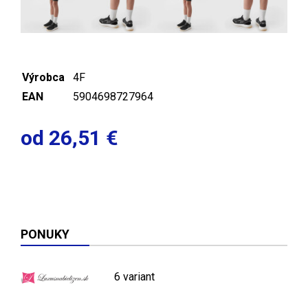
Výrobca
4F
EAN
5904698727964
od 26,51 €
PONUKY
6 variant