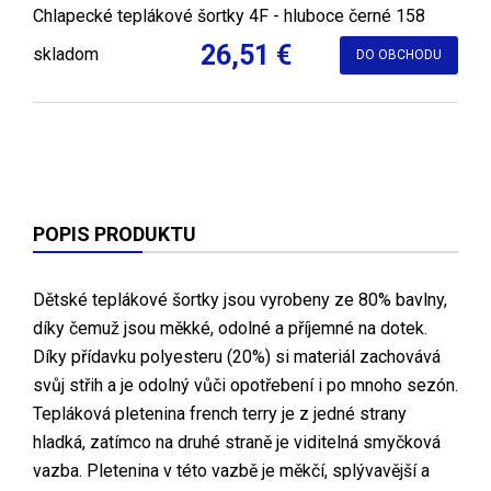
Chlapecké teplákové šortky 4F - hluboce černé 158
26,51 €
skladom
DO OBCHODU
POPIS PRODUKTU
Dětské teplákové šortky jsou vyrobeny ze 80% bavlny,
díky čemuž jsou měkké, odolné a příjemné na dotek.
Díky přídavku polyesteru (20%) si materiál zachovává
svůj střih a je odolný vůči opotřebení i po mnoho sezón.
Tepláková pletenina french terry je z jedné strany
hladká, zatímco na druhé straně je viditelná smyčková
vazba. Pletenina v této vazbě je měkčí, splývavější a