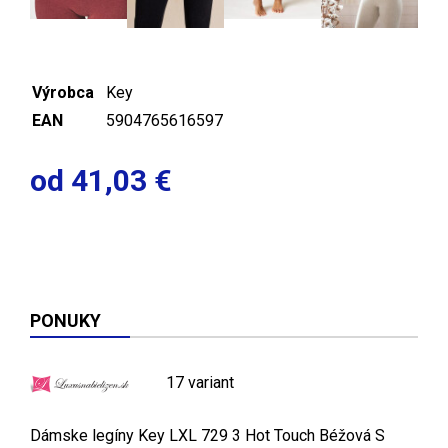
Výrobca
Key
EAN
5904765616597
od 41,03 €
PONUKY
17 variant
Dámske legíny Key LXL 729 3 Hot Touch Béžová S