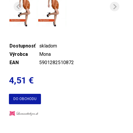
Dostupnosť
skladom
Výrobca
Mona
EAN
5901282510872
4,51 €
DO OBCHODU