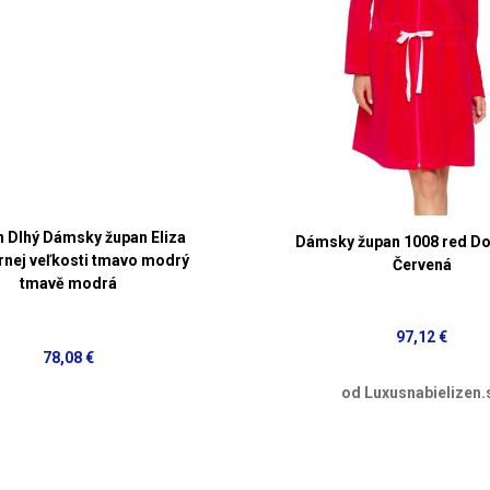
 Dlhý Dámsky župan Eliza
Dámsky župan 1008 red D
nej veľkosti tmavo modrý
Červená
tmavě modrá
97,12 €
78,08 €
od Luxusnabielizen.