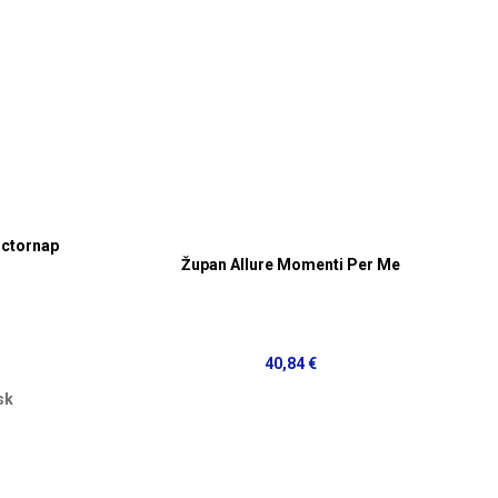
octornap
Župan Allure Momenti Per Me
40,84 €
sk