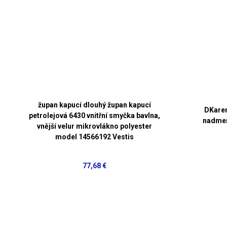
župan kapucí dlouhý župan kapucí
DKaren
petrolejová 6430 vnitřní smyčka bavlna,
nadmer
vnější velur mikrovlákno polyester
model 14566192 Vestis
77,68 €