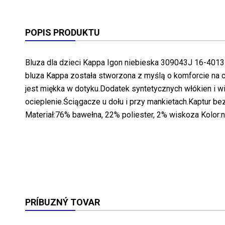
POPIS PRODUKTU
Bluza dla dzieci Kappa Igon niebieska 309043J 16-4013
bluza Kappa została stworzona z myślą o komforcie na c
jest miękka w dotyku.Dodatek syntetycznych włókien i 
ocieplenie.Ściągacze u dołu i przy mankietach.Kaptur bez
Materiał:76% bawełna, 22% poliester, 2% wiskoza Kolor:n
PRÍBUZNÝ TOVAR