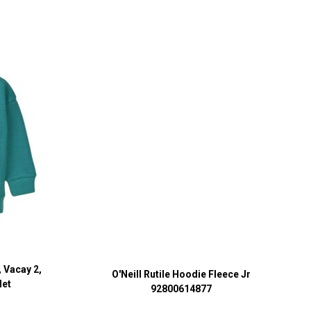
 Vacay 2,
O'Neill Rutile Hoodie Fleece Jr
let
92800614877