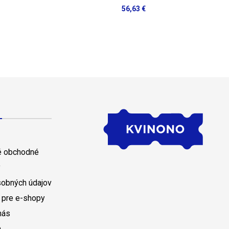
56,63 €
 obchodné
y
sobných údajov
 pre e-shopy
nás
a