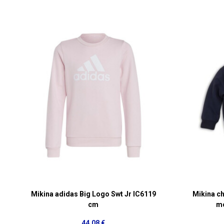
Mikina adidas Big Logo Swt Jr IC6119
Mikina ch
cm
mo
44,08 €