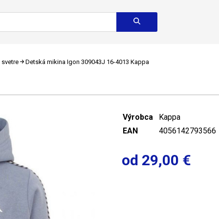
 svetre
Detská mikina Igon 309043J 16-4013 Kappa
Výrobca
Kappa
EAN
4056142793566
od 29,00 €