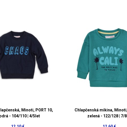
lapčenská, Minoti, PORT 10,
Chlapčenská mikina, Minoti,
drá - 104/110 | 4/5let
zelená - 122/128 | 7/8
12,10 €
12,60 €