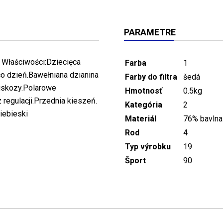
PARAMETRE
 Właściwości:Dziecięca
Farba
1
o dzień.Bawełniana dzianina
Farby do filtra
šedá
wiskozy.Polarowe
Hmotnosť
0.5kg
 regulacji.Przednia kieszeń.
Kategória
2
iebieski
Materiál
76% bavlna
Rod
4
Typ výrobku
19
Šport
90