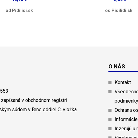
od Pidilidi.sk
od Pidilidi.sk
O NÁS
Kontakt
0553
Všeobecné
 zapísaná v obchodnom registri
podmienk
ským súdom v Brne oddiel C, vložka
Ochrana o
Informácie
Inzerujú u 
Výrobcovi