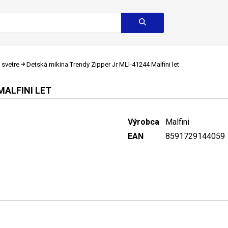
 svetre
Detská mikina Trendy Zipper Jr MLI-41244 Malfini let
MALFINI LET
Výrobca
Malfini
EAN
8591729144059