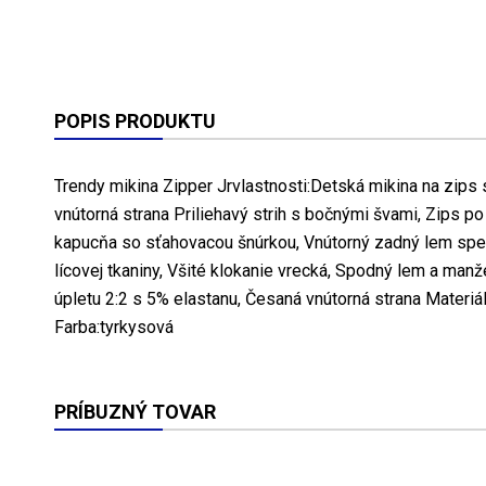
POPIS PRODUKTU
Trendy mikina Zipper Jrvlastnosti:Detská mikina na zips
vnútorná strana Priliehavý strih s bočnými švami, Zips po
kapucňa so sťahovacou šnúrkou, Vnútorný zadný lem sp
lícovej tkaniny, Všité klokanie vrecká, Spodný lem a man
úpletu 2:2 s 5% elastanu, Česaná vnútorná strana Materiá
Farba:tyrkysová
PRÍBUZNÝ TOVAR