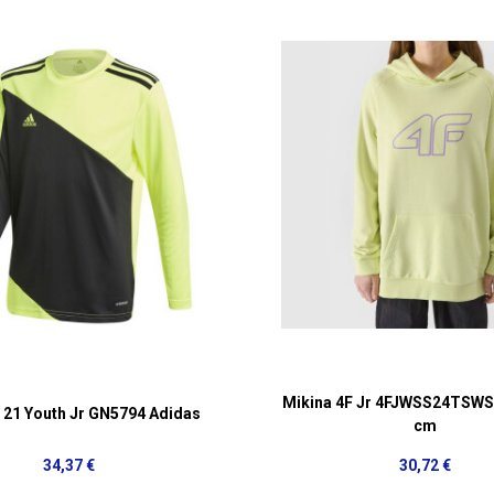
Mikina 4F Jr 4FJWSS24TSWS
 21 Youth Jr GN5794 Adidas
cm
34,37 €
30,72 €