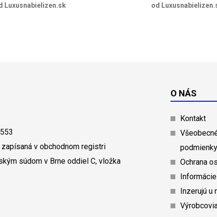
d Luxusnabielizen.sk
od Luxusnabielizen.
O NÁS
Kontakt
0553
Všeobecné
 zapísaná v obchodnom registri
podmienk
ským súdom v Brne oddiel C, vložka
Ochrana o
Informácie
Inzerujú u 
Výrobcovi