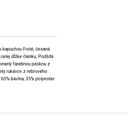
 s kapucňou Froté, česaná
 celej dĺžke členku, Podšitá
evnený farebnou páskou z
žety rukávov z rebrového
l:65% bavlna, 35% polyester