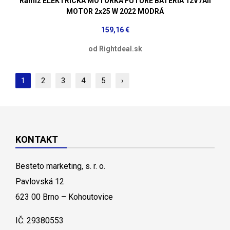
Ramiz ELEKTRICKÁ MOTORKA FUTURE BATÉRIA 12V7Ah
MOTOR 2x25 W 2022 MODRÁ
159,16 €
od Rightdeal.sk
1
2
3
4
5
›
KONTAKT
Besteto marketing, s. r. o.
Pavlovská 12
623 00 Brno – Kohoutovice
IČ: 29380553