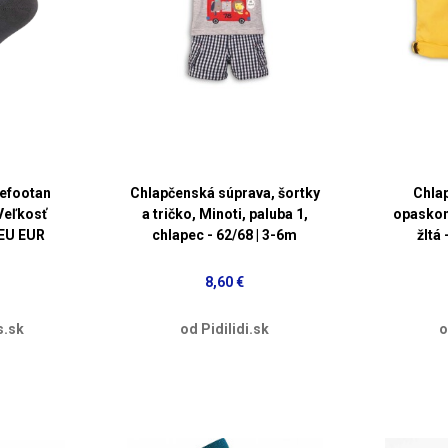
efootan
Chlapčenská súprava, šortky
Chlap
Veľkosť
a tričko, Minoti, paluba 1,
opaskom
 EU EUR
chlapec - 62/68 | 3-6m
žltá
8,60 €
s.sk
od Pidilidi.sk
o