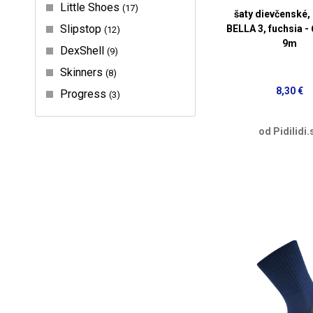
Little Shoes
17
šaty dievčenské, 
Slipstop
BELLA 3, fuchsia - 
12
9m
DexShell
9
Skinners
8
8,30 €
Progress
3
od Pidilidi.