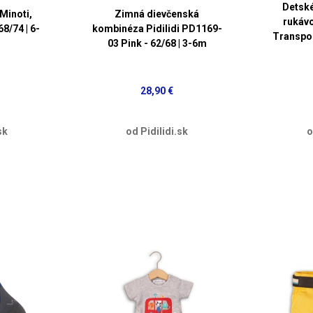
Detské
Minoti,
Zimná dievčenská
rukávo
68/74 | 6-
kombinéza Pidilidi PD1169-
Transpor
03 Pink - 62/68 | 3-6m
28,90 €
sk
od Pidilidi.sk
o