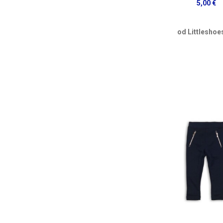
5,00 €
od Littleshoe