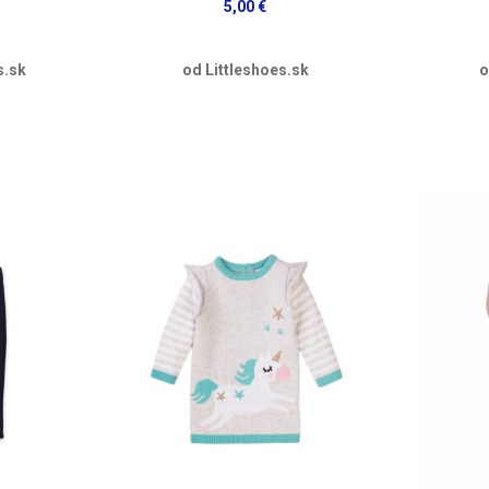
5,00 €
s.sk
od Littleshoes.sk
o