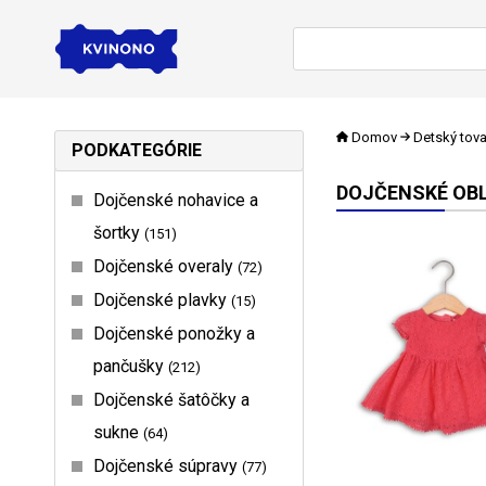
Domov
Detský tova
PODKATEGÓRIE
DOJČENSKÉ OBL
Dojčenské nohavice a
šortky
151
Dojčenské overaly
72
Dojčenské plavky
15
Dojčenské ponožky a
pančušky
212
Dojčenské šatôčky a
sukne
64
Dojčenské súpravy
77