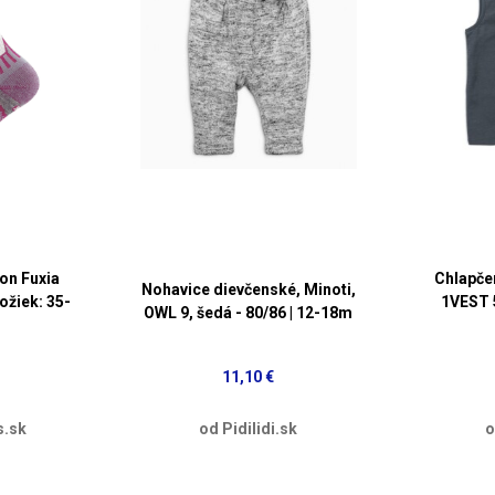
on Fuxia
Chlapčen
Nohavice dievčenské, Minoti,
ožiek: 35-
1VEST 5
OWL 9, šedá - 80/86 | 12-18m
11,10 €
s.sk
od Pidilidi.sk
o