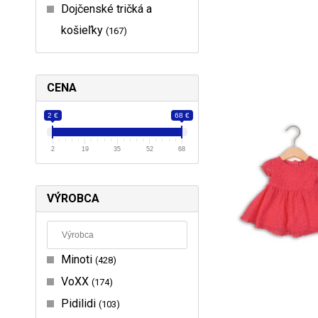
Dojčenské tričká a
košieľky
167
CENA
2 €
68 €
2
19
35
52
68
VÝROBCA
Minoti
428
VoXX
174
Pidilidi
103