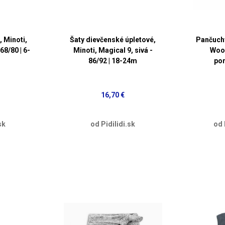
, Minoti,
Šaty dievčenské úpletové,
Pančuchy
68/80 | 6-
Minoti, Magical 9, sivá -
Woo
86/92 | 18-24m
pon
16,70 €
sk
od Pidilidi.sk
od 