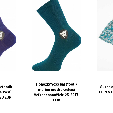
Ponožky voxx barefootik
efootik
Sukne d
merino modro-zelená
Veľkosť
FOREST 
Veľkosť ponožiek: 25-29 EU
 EU EUR
EUR