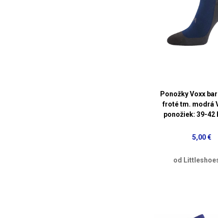
Ponožky Voxx bar
froté tm. modrá 
ponožiek: 39-42
5,00 €
od Littleshoe