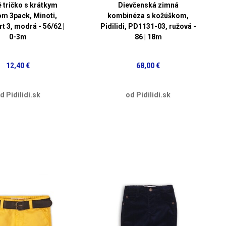
 tričko s krátkym
Dievčenská zimná
m 3pack, Minoti,
kombinéza s kožúškom,
t 3, modrá - 56/62 |
Pidilidi, PD1131-03, ružová -
0-3m
86 | 18m
12,40 €
68,00 €
d Pidilidi.sk
od Pidilidi.sk