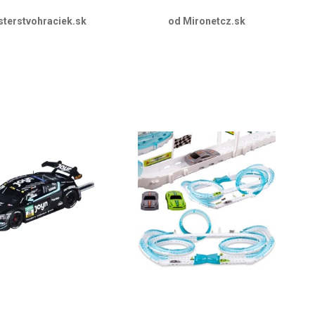
sterstvohraciek.sk
od Mironetcz.sk