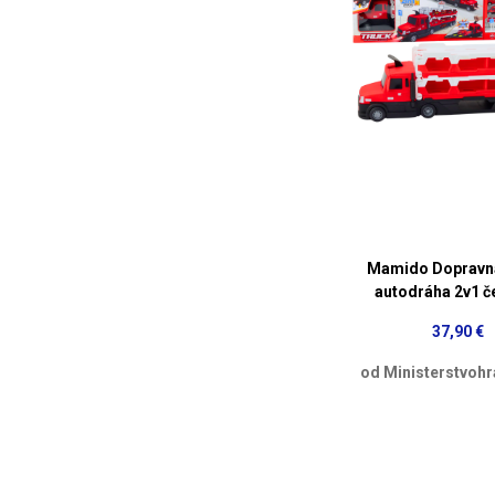
Mamido Dopravná
autodráha 2v1 č
37,90 €
od Ministerstvohr