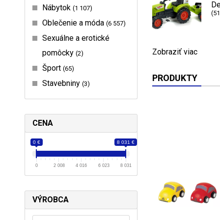
De
Nábytok
1 107
(51
Oblečenie a móda
6 557
Sexuálne a erotické
Zobraziť viac
pomôcky
2
Šport
65
PRODUKTY
Stavebniny
3
CENA
0 €
8 031 €
0
2 008
4 016
6 023
8 031
VÝROBCA