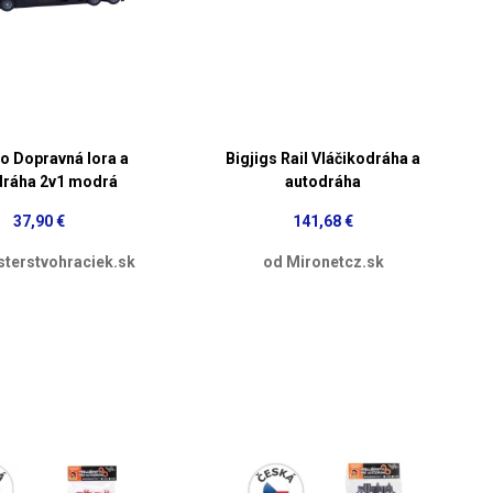
 Dopravná lora a
Bigjigs Rail Vláčikodráha a
dráha 2v1 modrá
autodráha
37,90 €
141,68 €
sterstvohraciek.sk
od Mironetcz.sk