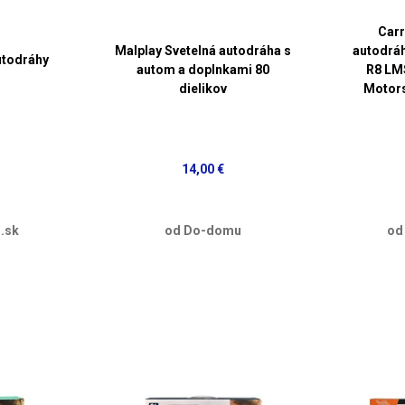
Carr
Malplay Svetelná autodráha s
autodráh
utodráhy
autom a doplnkami 80
R8 LMS
dielikov
Motor
14,00 €
.sk
od Do-domu
od