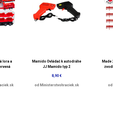
 lora a
Mamido Ovládač k autodráhe
Made 
ervená
JJ Mamido typ 2
zvodi
8,90 €
aciek.sk
od Ministerstvohraciek.sk
od