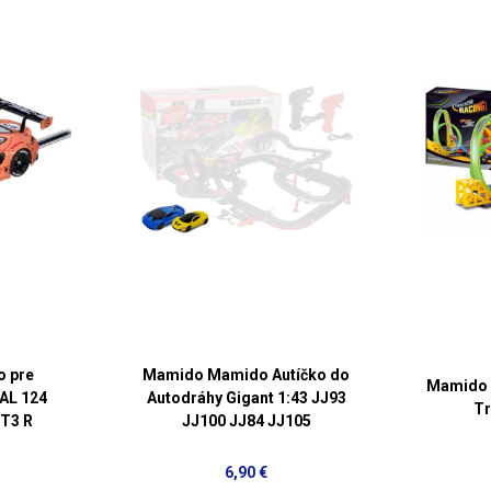
o pre
Mamido Mamido Autíčko do
Mamido 
AL 124
Autodráhy Gigant 1:43 JJ93
Tr
T3 R
JJ100 JJ84 JJ105
6,90 €