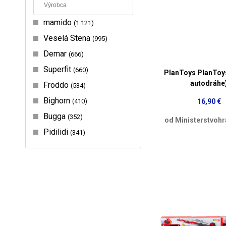
mamido
1 121
Veselá Stena
995
Demar
666
Superfit
660
PlanToys PlanToys
autodráhe
Froddo
534
Bighorn
410
16,90 €
Bugga
352
od Ministerstvohr
Pidilidi
341