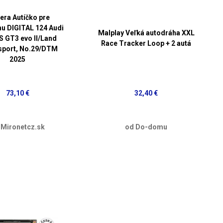
era Autíčko pre
u DIGITAL 124 Audi
Malplay Veľká autodráha XXL
 GT3 evo II/Land
Race Tracker Loop + 2 autá
sport, No.29/DTM
2025
73,10 €
32,40 €
 Mironetcz.sk
od Do-domu