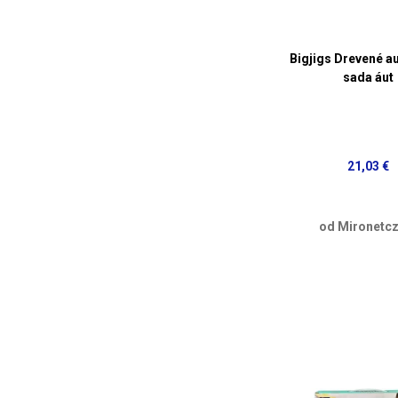
Bigjigs Drevené a
sada áut
21,03 €
od Mironetcz