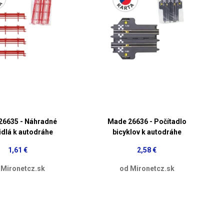
26635 - Náhradné
Made 26636 - Počítadlo
dlá k autodráhe
bicyklov k autodráhe
1,61 €
2,58 €
 Mironetcz.sk
od Mironetcz.sk