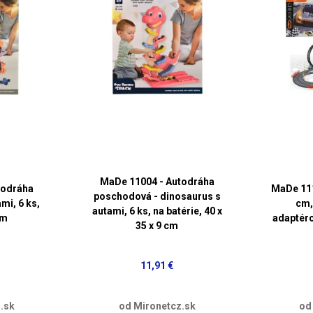
MaDe 11004 - Autodráha
todráha
MaDe 111
poschodová - dinosaurus s
mi, 6 ks,
cm,
autami, 6 ks, na batérie, 40 x
cm
adaptéro
35 x 9 cm
11,91 €
.sk
od Mironetcz.sk
od