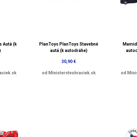
 Autá (k
PlanToys PlanToys Stavebné
Mamido
)
autá (k autodráhe)
auto
30,90 €
aciek.sk
od Ministerstvohraciek.sk
od Mini