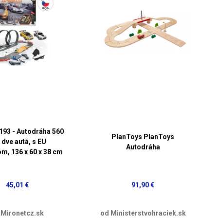
93 - Autodráha 560
PlanToys PlanToys
 dve autá, s EU
Autodráha
m, 136 x 60 x 38 cm
45,01 €
91,90 €
 Mironetcz.sk
od Ministerstvohraciek.sk