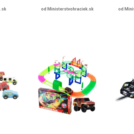
.sk
od Ministerstvohraciek.sk
od Mini