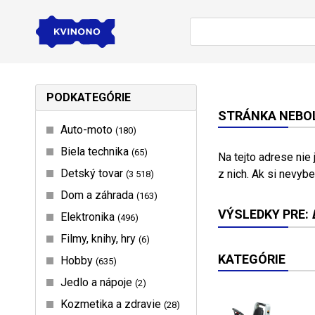
PODKATEGÓRIE
STRÁNKA NEBOL
Auto-moto
180
Biela technika
65
Na tejto adrese nie
Detský tovar
z nich. Ak si nevybe
3 518
Dom a záhrada
163
VÝSLEDKY PRE:
Elektronika
496
Filmy, knihy, hry
6
KATEGÓRIE
Hobby
635
Jedlo a nápoje
2
Kozmetika a zdravie
28