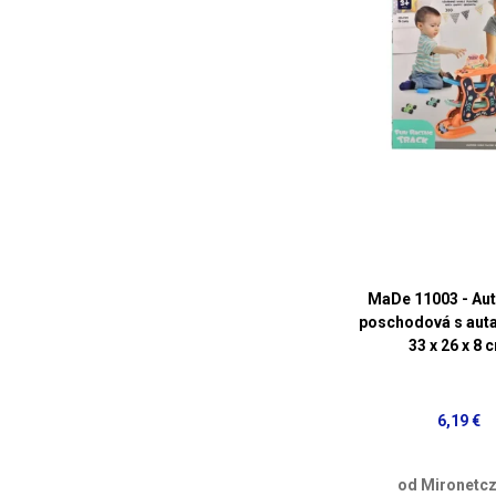
MaDe 11003 - Au
poschodová s auta
33 x 26 x 8 
6,19 €
od Mironetcz