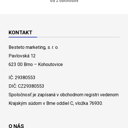
od 2 obchodov
KONTAKT
Besteto marketing, s. r. o.
Pavlovská 12
623 00 Brno – Kohoutovice
IČ: 29380553
DIČ: CZ29380553
Spoločnosť je zapísaná v obchodnom registri vedenom
Krajským súdom v Brne oddiel C, vložka 76930.
O NÁS