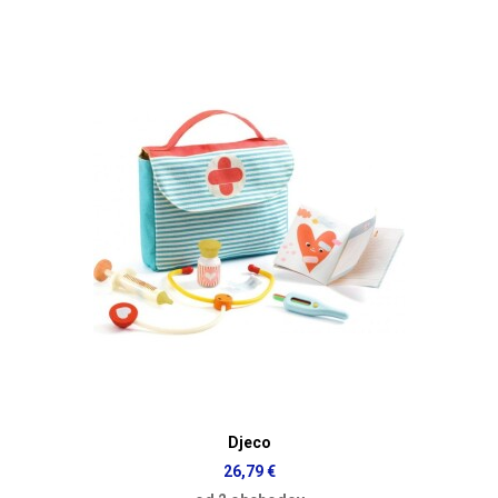
Djeco
26,79 €