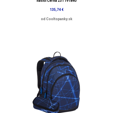
hasiči Černá 23 l 191840
135,74 €
od Cooltopanky.sk