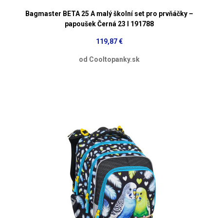
Bagmaster BETA 25 A malý školní set pro prvňáčky –
papoušek Černá 23 l 191788
119,87 €
od Cooltopanky.sk