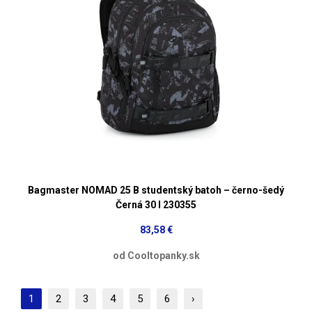
Bagmaster NOMAD 25 B studentský batoh – černo-šedý
Černá 30 l 230355
83,58 €
od Cooltopanky.sk
1
2
3
4
5
6
›