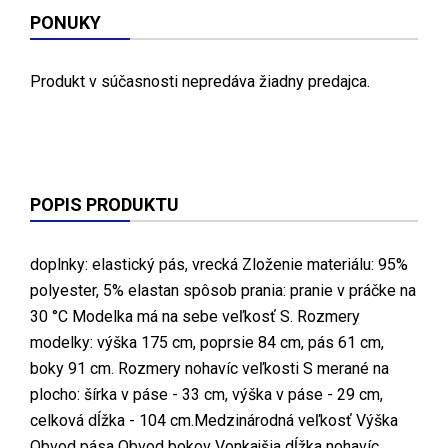
PONUKY
Produkt v súčasnosti nepredáva žiadny predajca.
POPIS PRODUKTU
doplnky: elastický pás, vrecká Zloženie materiálu: 95%
polyester, 5% elastan spôsob prania: pranie v práčke na
30 °C Modelka má na sebe veľkosť S. Rozmery
modelky: výška 175 cm, poprsie 84 cm, pás 61 cm,
boky 91 cm. Rozmery nohavíc veľkosti S merané na
plocho: šírka v páse - 33 cm, výška v páse - 29 cm,
celková dĺžka - 104 cm.Medzinárodná veľkosť Výška
Obvod pása Obvod bokov Vonkajšia dĺžka nohavíc