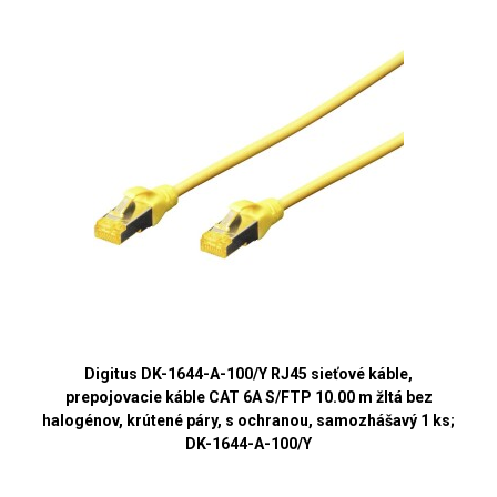
Digitus DK-1644-A-100/Y RJ45 sieťové káble,
prepojovacie káble CAT 6A S/FTP 10.00 m žltá bez
halogénov, krútené páry, s ochranou, samozhášavý 1 ks;
DK-1644-A-100/Y