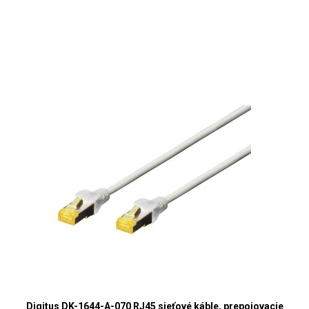
Digitus DK-1644-A-070 RJ45 sieťové káble, prepojovacie