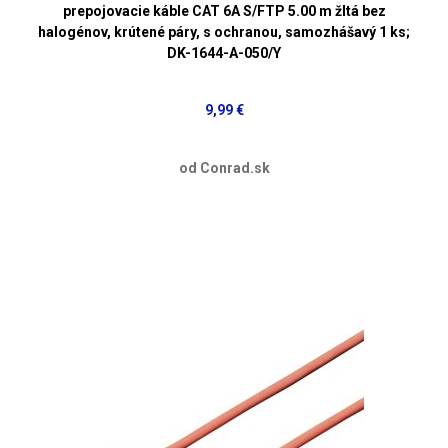
prepojovacie káble CAT 6A S/FTP 5.00 m žltá bez
halogénov, krútené páry, s ochranou, samozhášavý 1 ks;
DK-1644-A-050/Y
9,99 €
od Conrad.sk