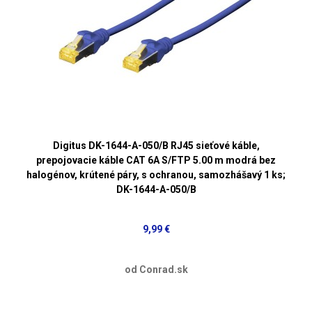
Digitus DK-1644-A-050/B RJ45 sieťové káble,
prepojovacie káble CAT 6A S/FTP 5.00 m modrá bez
halogénov, krútené páry, s ochranou, samozhášavý 1 ks;
DK-1644-A-050/B
9,99 €
od Conrad.sk