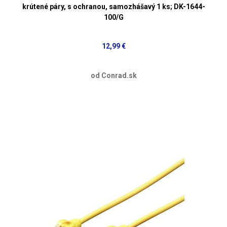
krútené páry, s ochranou, samozhášavý 1 ks; DK-1644-
100/G
12,99 €
od Conrad.sk