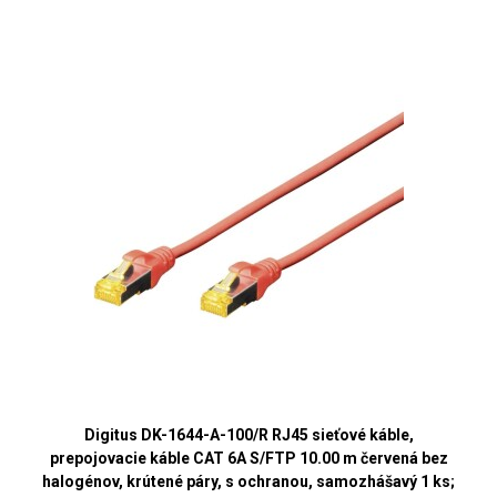
Digitus DK-1644-A-100/R RJ45 sieťové káble,
prepojovacie káble CAT 6A S/FTP 10.00 m červená bez
halogénov, krútené páry, s ochranou, samozhášavý 1 ks;