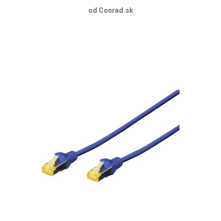
od Conrad.sk