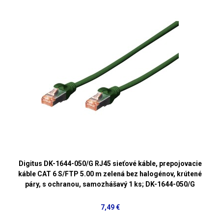
Digitus DK-1644-050/G RJ45 sieťové káble, prepojovacie
káble CAT 6 S/FTP 5.00 m zelená bez halogénov, krútené
páry, s ochranou, samozhášavý 1 ks; DK-1644-050/G
7,49 €