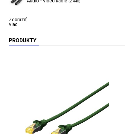
Audio - video káble
(2 440)
Zobraziť
viac
PRODUKTY