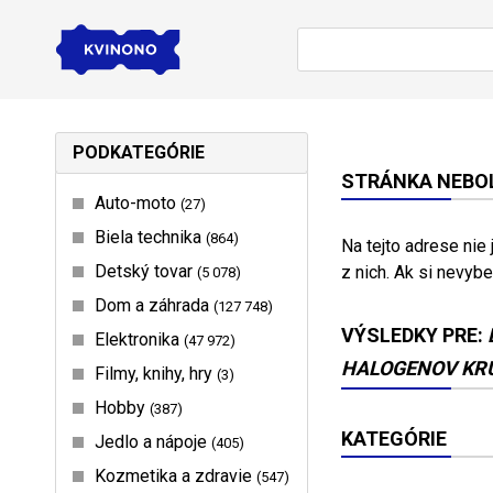
PODKATEGÓRIE
STRÁNKA NEBOL
Auto-moto
27
Biela technika
864
Na tejto adrese nie
Detský tovar
z nich. Ak si nevybe
5 078
Dom a záhrada
127 748
VÝSLEDKY PRE:
Elektronika
47 972
HALOGENOV KRU
Filmy, knihy, hry
3
Hobby
387
KATEGÓRIE
Jedlo a nápoje
405
Kozmetika a zdravie
547