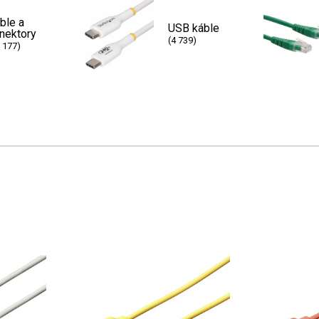
ble a
USB káble
nektory
(4 739)
 177)