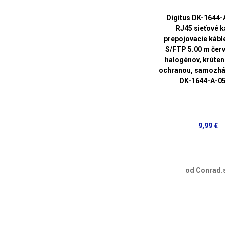
Digitus DK-1644-
RJ45 sieťové k
prepojovacie kábl
S/FTP 5.00 m čer
halogénov, krútené
ochranou, samozháš
DK-1644-A-0
9,99 €
od Conrad.