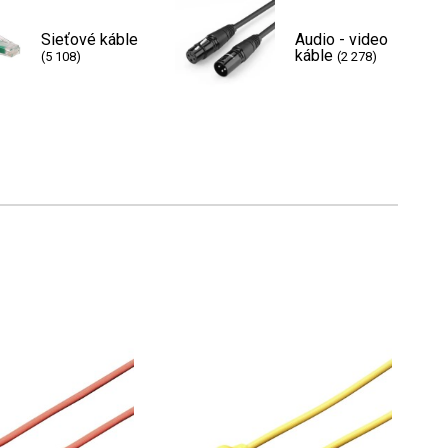
Sieťové káble
Audio - video
káble
(5 108)
(2 278)