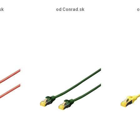
sk
od Conrad.sk
o