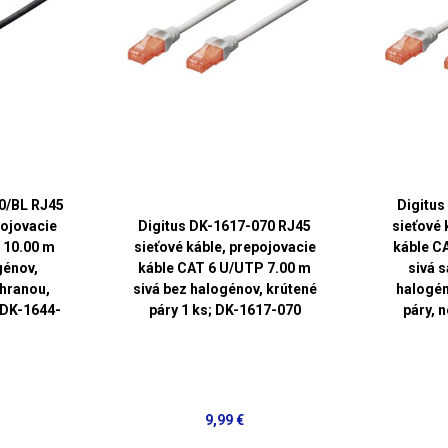
0/BL RJ45
Digitus
pojovacie
Digitus DK-1617-070 RJ45
sieťové 
 10.00 m
sieťové káble, prepojovacie
káble C
génov,
káble CAT 6 U/UTP 7.00 m
sivá 
chranou,
sivá bez halogénov, krútené
halogén
 DK-1644-
páry 1 ks; DK-1617-070
páry, 
9,99 €