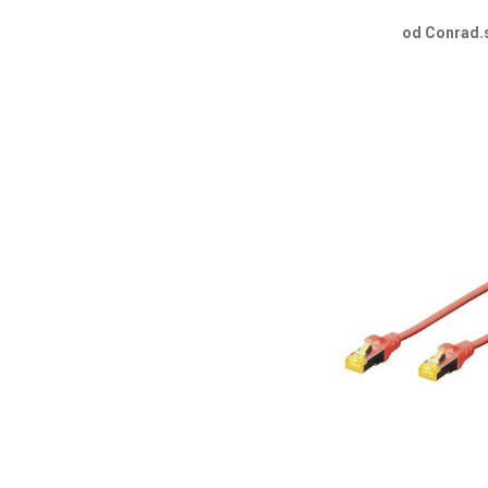
od Conrad.