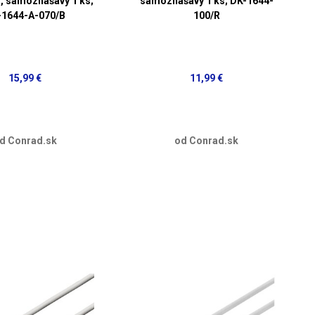
, samozhášavý 1 ks;
samozhášavý 1 ks; DK-1644-
-1644-A-070/B
100/R
15,99 €
11,99 €
d Conrad.sk
od Conrad.sk