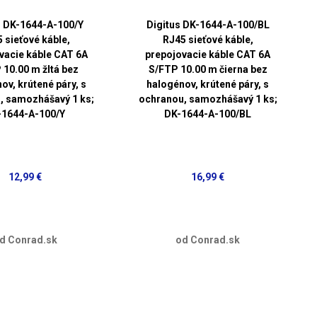
s DK-1644-A-100/Y
Digitus DK-1644-A-100/BL
 sieťové káble,
RJ45 sieťové káble,
vacie káble CAT 6A
prepojovacie káble CAT 6A
 10.00 m žltá bez
S/FTP 10.00 m čierna bez
ov, krútené páry, s
halogénov, krútené páry, s
, samozhášavý 1 ks;
ochranou, samozhášavý 1 ks;
-1644-A-100/Y
DK-1644-A-100/BL
12,99 €
16,99 €
d Conrad.sk
od Conrad.sk