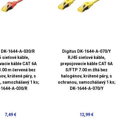
s DK-1644-A-030/R
Digitus DK-1644-A-070/Y
 sieťové káble,
RJ45 sieťové káble,
vacie káble CAT 6A
prepojovacie káble CAT 6A
.00 m červená bez
S/FTP 7.00 m žltá bez
ov, krútené páry, s
halogénov, krútené páry, s
, samozhášavý 1 ks;
ochranou, samozhášavý 1 ks;
-1644-A-030/R
DK-1644-A-070/Y
7,49 €
12,99 €