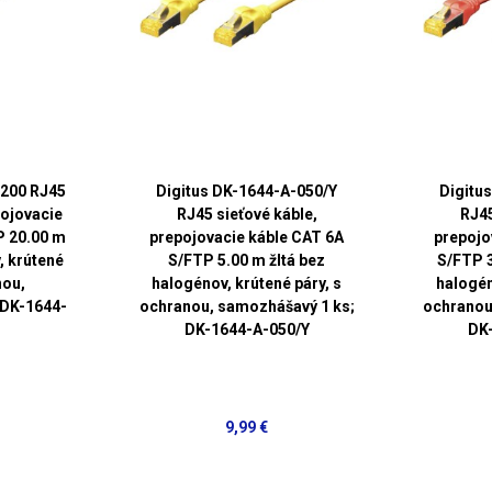
-200 RJ45
Digitus DK-1644-A-050/Y
Digitu
pojovacie
RJ45 sieťové káble,
RJ45
P 20.00 m
prepojovacie káble CAT 6A
prepojo
, krútené
S/FTP 5.00 m žltá bez
S/FTP 3
nou,
halogénov, krútené páry, s
halogén
 DK-1644-
ochranou, samozhášavý 1 ks;
ochranou
DK-1644-A-050/Y
DK
9,99 €