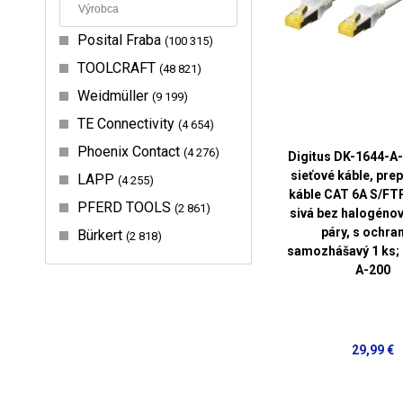
Posital Fraba
100 315
TOOLCRAFT
48 821
Weidmüller
9 199
TE Connectivity
4 654
Phoenix Contact
4 276
Digitus DK-1644-A
sieťové káble, pre
LAPP
4 255
káble CAT 6A S/FT
PFERD TOOLS
2 861
sivá bez halogénov
páry, s ochra
Bürkert
2 818
samozhášavý 1 ks;
A-200
29,99 €