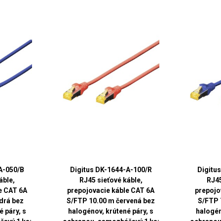
A-050/B
Digitus DK-1644-A-100/R
Digitu
áble,
RJ45 sieťové káble,
RJ45
e CAT 6A
prepojovacie káble CAT 6A
prepojo
drá bez
S/FTP 10.00 m červená bez
S/FTP 
 páry, s
halogénov, krútené páry, s
halogén