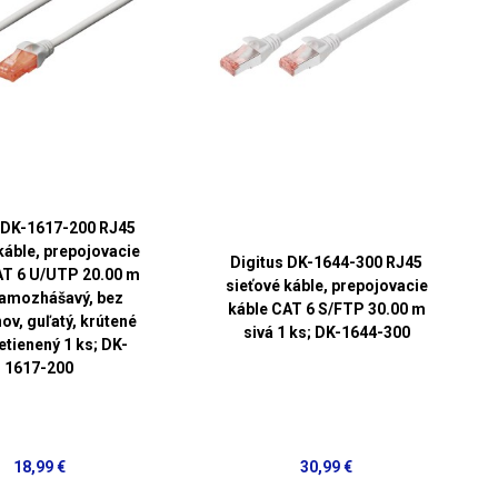
 DK-1617-200 RJ45
káble, prepojovacie
Digitus DK-1644-300 RJ45
AT 6 U/UTP 20.00 m
sieťové káble, prepojovacie
samozhášavý, bez
káble CAT 6 S/FTP 30.00 m
ov, guľatý, krútené
sivá 1 ks; DK-1644-300
netienený 1 ks; DK-
1617-200
18,99 €
30,99 €