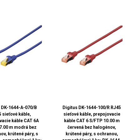
s DK-1644-A-070/B
Digitus DK-1644-100/R RJ45
 sieťové káble,
sieťové káble, prepojovacie
vacie káble CAT 6A
káble CAT 6 S/FTP 10.00 m
7.00 m modrá bez
červená bez halogénov,
ov, krútené páry, s
krútené páry, s ochranou,