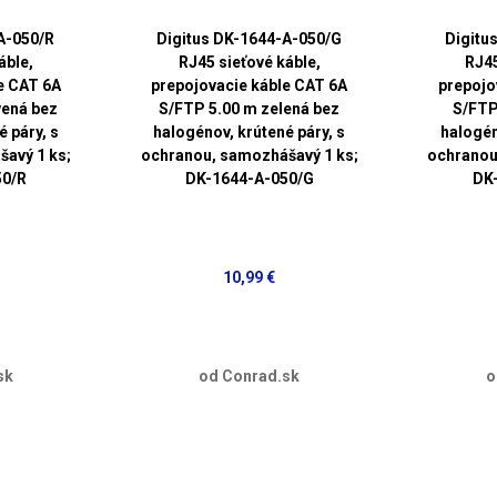
A-050/R
Digitus DK-1644-A-050/G
Digitu
áble,
RJ45 sieťové káble,
RJ45
e CAT 6A
prepojovacie káble CAT 6A
prepojo
vená bez
S/FTP 5.00 m zelená bez
S/FTP
 páry, s
halogénov, krútené páry, s
halogén
avý 1 ks;
ochranou, samozhášavý 1 ks;
ochranou
50/R
DK-1644-A-050/G
DK
10,99 €
sk
od Conrad.sk
o