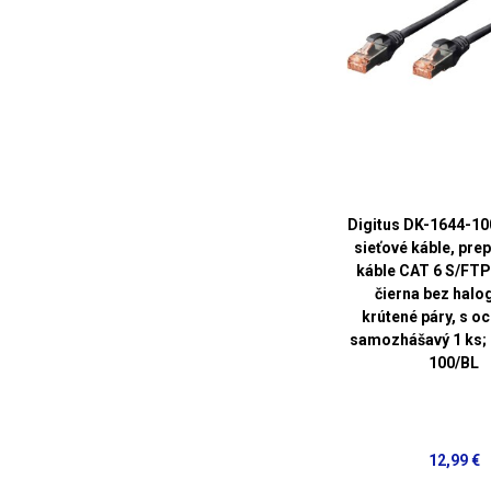
Digitus DK-1644-10
sieťové káble, pre
káble CAT 6 S/FTP
čierna bez halo
krútené páry, s o
samozhášavý 1 ks;
100/BL
12,99 €