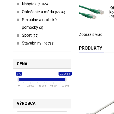
Nábytok
1 766
Ká
Oblečenie a móda
ko
6 276
(49
Sexuálne a erotické
pomôcky
2
Zobraziť viac
Šport
75
Stavebniny
46 738
PRODUKTY
CENA
0 €
91 965 €
0
22 991
45 983
68 974
91 965
VÝROBCA