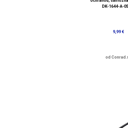
ochranou, samozháš
DK-1644-A-0
9,99 €
od Conrad.