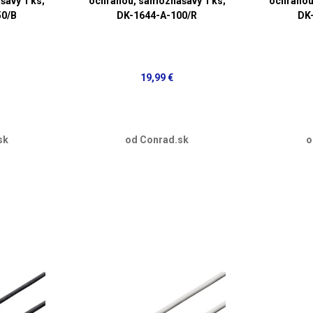
avý 1 ks;
ochranou, samozhášavý 1 ks;
ochranou
50/B
DK-1644-A-100/R
DK
19,99 €
sk
od Conrad.sk
o