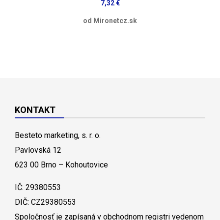
7,32 €
od Mironetcz.sk
KONTAKT
Besteto marketing, s. r. o.
Pavlovská 12
623 00 Brno – Kohoutovice
IČ: 29380553
DIČ: CZ29380553
Spoločnosť je zapísaná v obchodnom registri vedenom