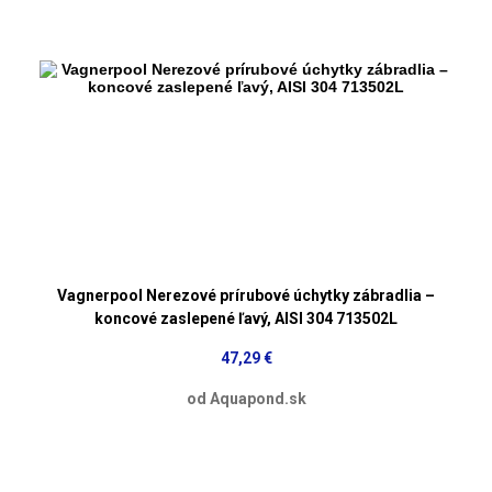
Vagnerpool Nerezové prírubové úchytky zábradlia –
koncové zaslepené ľavý, AISI 304 713502L
47,29 €
od Aquapond.sk