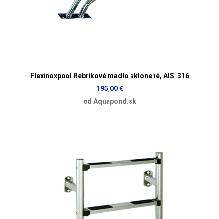
Flexinoxpool Rebríkové madlo sklonené, AISI 316
195,00 €
od Aquapond.sk