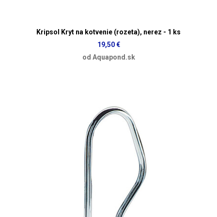
Kripsol Kryt na kotvenie (rozeta), nerez - 1 ks
19,50 €
od Aquapond.sk