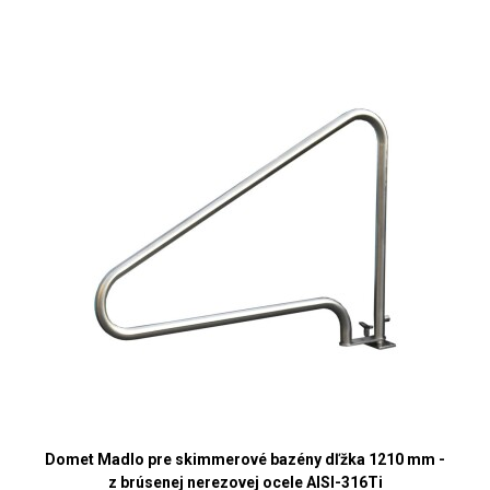
Domet Madlo pre skimmerové bazény dľžka 1210 mm -
z brúsenej nerezovej ocele AISI-316Ti