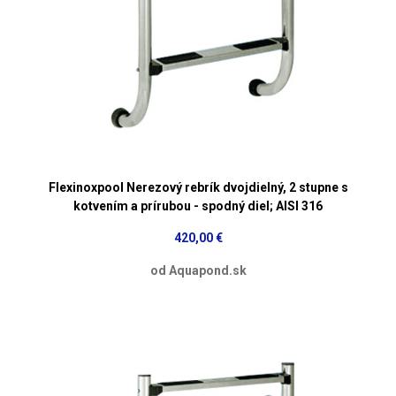
Flexinoxpool Nerezový rebrík dvojdielný, 2 stupne s
kotvením a prírubou - spodný diel; AISI 316
420,00 €
od Aquapond.sk