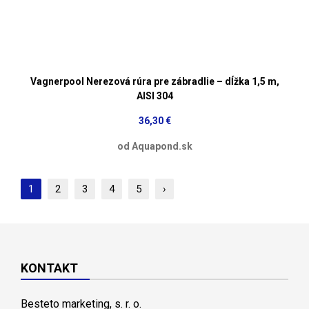
Vagnerpool Nerezová rúra pre zábradlie – dĺžka 1,5 m,
AISI 304
36,30 €
od Aquapond.sk
1
2
3
4
5
›
KONTAKT
Besteto marketing, s. r. o.