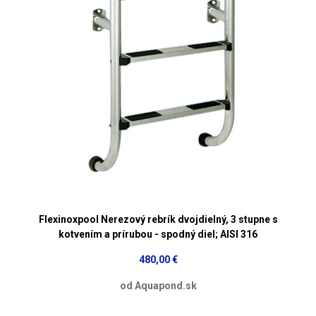
Flexinoxpool Nerezový rebrík dvojdielný, 3 stupne s
kotvením a prírubou - spodný diel; AISI 316
480,00 €
od Aquapond.sk