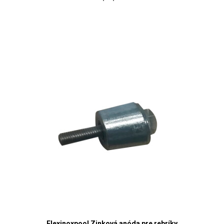
Flexinoxpool Zinková anóda pre rebríky