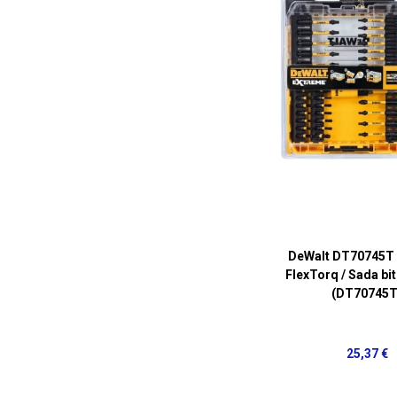
DeWalt DT70745T
FlexTorq / Sada bit
(DT70745T
25,37 €