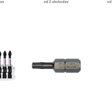
dov
od 2 obchodov
od