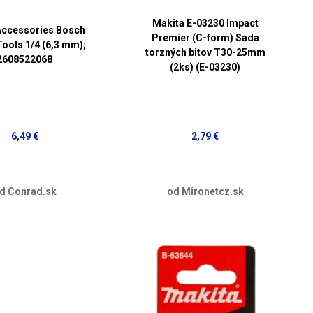
Makita E-03230 Impact
Accessories Bosch
Premier (C-form) Sada
ools 1/4 (6,3 mm);
torzných bitov T30-25mm
2608522068
(2ks) (E-03230)
6,49 €
2,79 €
d Conrad.sk
od Mironetcz.sk