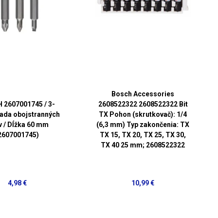
Bosch Accessories
 2607001745 / 3-
2608522322 2608522322 Bit
sada obojstranných
TX Pohon (skrutkovač): 1/4
v / Dĺžka 60 mm
(6,3 mm) Typ zakončenia: TX
2607001745)
TX 15, TX 20, TX 25, TX 30,
TX 40 25 mm; 2608522322
4,98 €
10,99 €