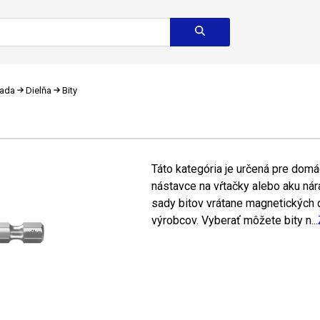
rada
Dielňa
Bity
Táto kategória je určená pre domác
nástavce na vŕtačky alebo aku nára
sady bitov vrátane magnetických d
výrobcov. Vyberať môžete bity n...