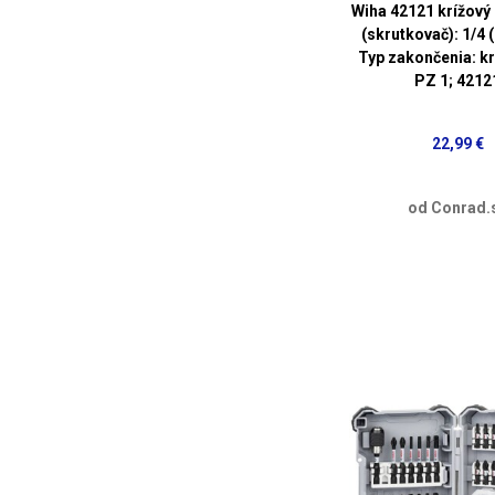
Wiha 42121 krížový
(skrutkovač): 1/4 
Typ zakončenia: k
PZ 1; 4212
22,99 €
od Conrad.