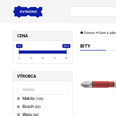
Domov
Dom a záh
CENA
BITY
0 €
96 €
0
24
48
72
96
VÝROBCA
Makita
105
Bosch
63
Wera
44