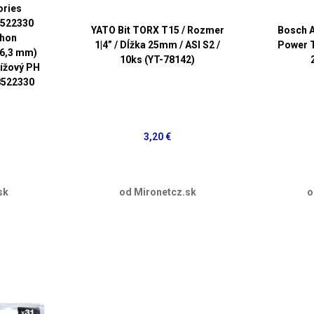
ories
8522330
YATO Bit TORX T15 / Rozmer
Bosch 
ohon
1|4” / Dĺžka 25mm / ASI S2 /
Power T
(6,3 mm)
10ks (YT-78142)
rížový PH
8522330
3,20 €
sk
od Mironetcz.sk
o