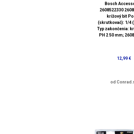
Bosch Access
2608522330 260
krížový bit P
(skrutkovač): 1/4 
Typ zakončenia: k
PH 2 50 mm; 260
12,99 €
od Conrad.