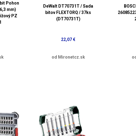
 bit Pohon
DeWalt DT70731T / Sada
BOSCH
(6,3 mm)
bitov FLEXTORQ / 37ks
26085223
rížový PZ
(DT70731T)
1
22,07 €
sk
od Mironetcz.sk
o