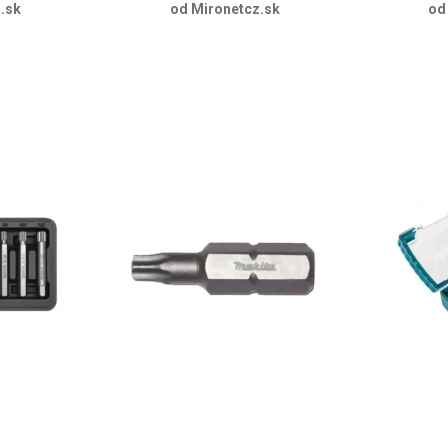
.sk
od Mironetcz.sk
od