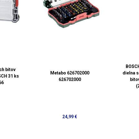
BOSCH
ch bitov
Metabo 626702000
dielna 
SCH 31 ks
626702000
bito
66
(
24,99 €