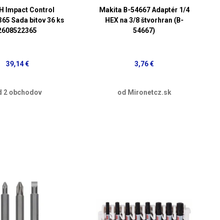
 Impact Control
Makita B-54667 Adaptér 1/4
65 Sada bitov 36 ks
HEX na 3/8 štvorhran (B-
2608522365
54667)
39,14 €
3,76 €
d 2 obchodov
od Mironetcz.sk