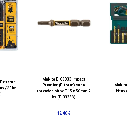
Makita E-03333 Impact
 Extreme
Premier (E-form) sada
Makita
ov / 31ks
torzných bitov T15 x 50mm 2
bitov 
)
ks (E-03333)
12,46 €