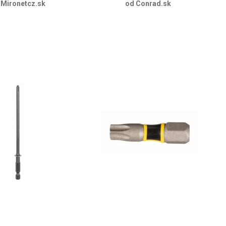
 Mironetcz.sk
od Conrad.sk