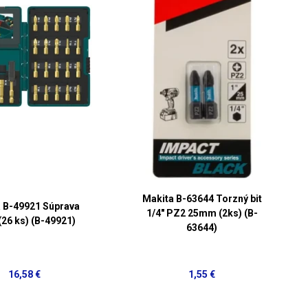
Makita B-63644 Torzný bit
 B-49921 Súprava
1/4" PZ2 25mm (2ks) (B-
(26 ks) (B-49921)
63644)
16,58 €
1,55 €