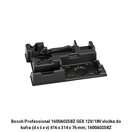
Bosch Professional 1600A0258Z GEX 12V/18V vložka do
kufra (d x š x v) 416 x 314 x 76 mm; 1600A0258Z