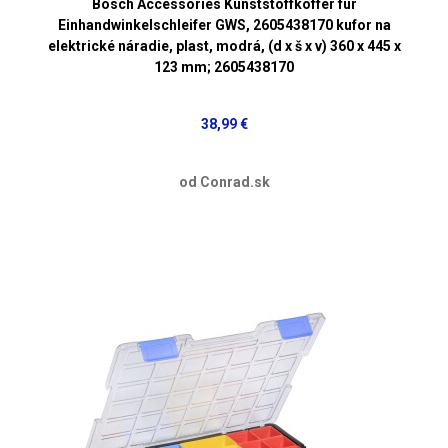
Bosch Accessories Kunststoffkoffer für
Einhandwinkelschleifer GWS, 2605438170 kufor na
elektrické náradie, plast, modrá, (d x š x v) 360 x 445 x
123 mm; 2605438170
38,99 €
od Conrad.sk