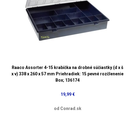
Raaco Assorter 4-15 krabička na drobné súčiastky (d x š
x v) 338 x 260 x 57 mm Priehradiek: 15 pevné rozčlenenie
Box; 136174
19,99 €
od Conrad.sk