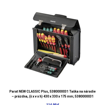
Parat NEW CLASSIC Plus, 5380000031 Taška na náradie
– prázdna, (š x v x h) 430 x 330 x 175 mm; 5380000031
114,99 €