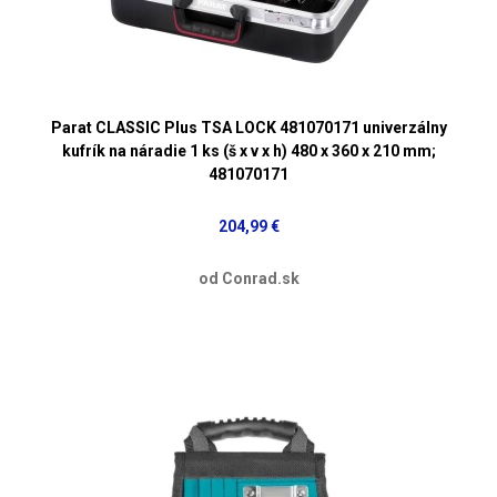
Parat CLASSIC Plus TSA LOCK 481070171 univerzálny
kufrík na náradie 1 ks (š x v x h) 480 x 360 x 210 mm;
481070171
204,99 €
od Conrad.sk