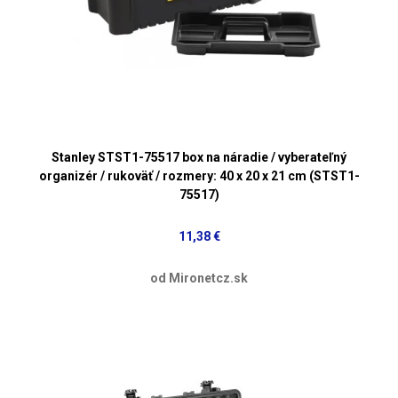
Stanley STST1-75517 box na náradie / vyberateľný
organizér / rukoväť / rozmery: 40 x 20 x 21 cm (STST1-
75517)
11,38 €
od Mironetcz.sk