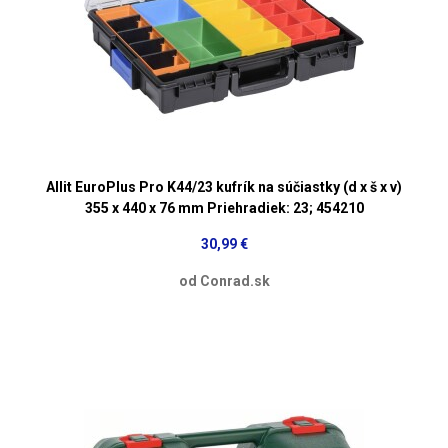
Allit EuroPlus Pro K44/23 kufrík na súčiastky (d x š x v)
355 x 440 x 76 mm Priehradiek: 23; 454210
30,99 €
od Conrad.sk