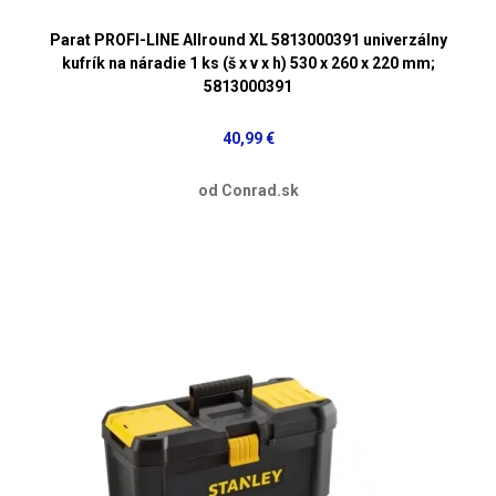
Parat PROFI-LINE Allround XL 5813000391 univerzálny
kufrík na náradie 1 ks (š x v x h) 530 x 260 x 220 mm;
5813000391
40,99 €
od Conrad.sk