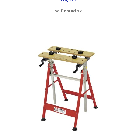
od Conrad.sk