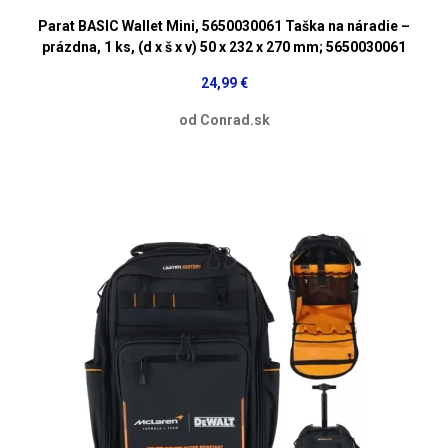
Parat BASIC Wallet Mini, 5650030061 Taška na náradie –
prázdna, 1 ks, (d x š x v) 50 x 232 x 270 mm; 5650030061
24,99 €
od Conrad.sk