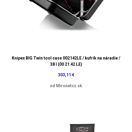
Knipex BIG Twin tool case 002142LE / kufrík na náradie /
38 l (00 21 42 LE)
303,11 €
od Mironetcz.sk