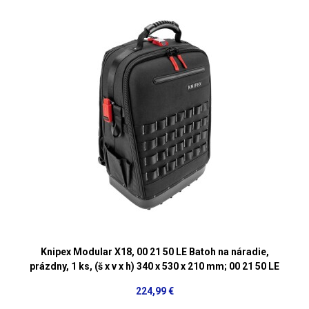
Knipex Modular X18, 00 21 50 LE Batoh na náradie,
prázdny, 1 ks, (š x v x h) 340 x 530 x 210 mm; 00 21 50 LE
224,99 €