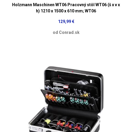
Holzmann Maschinen WT06 Pracovný stôl WT06 (š x v x
h) 1210 x 1500 x 610 mm; WT06
129,99 €
od Conrad.sk