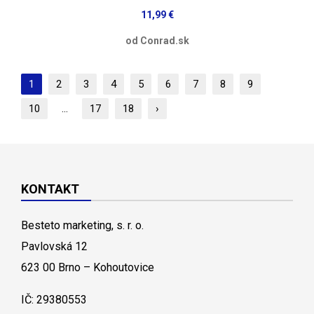
11,99 €
od Conrad.sk
1
2
3
4
5
6
7
8
9
10
...
17
18
›
KONTAKT
Besteto marketing, s. r. o.
Pavlovská 12
623 00 Brno – Kohoutovice
IČ: 29380553