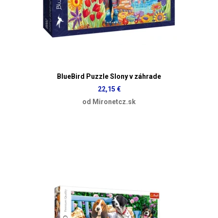
BlueBird Puzzle Slony v záhrade
22,15 €
od Mironetcz.sk