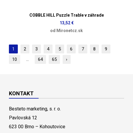
COBBLE HILL Puzzle Trable v záhrade
13,52 €
od Mironetcz.sk
1
2
3
4
5
6
7
8
9
10
...
64
65
›
KONTAKT
Besteto marketing, s. r. o.
Pavlovská 12
623 00 Brno – Kohoutovice