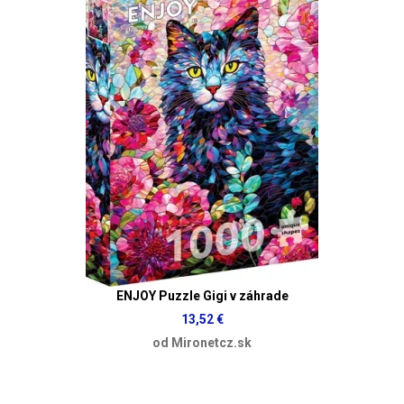
ENJOY Puzzle Gigi v záhrade
13,52 €
od Mironetcz.sk