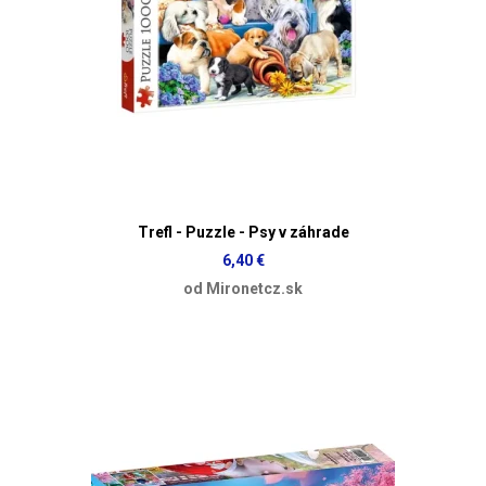
Trefl - Puzzle - Psy v záhrade
6,40 €
od Mironetcz.sk