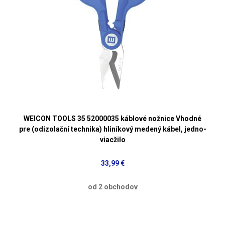
WEICON TOOLS 35 52000035 káblové nožnice Vhodné
pre (odizolační technika) hliníkový medený kábel, jedno-
viacžilo
33,99 €
od 2 obchodov