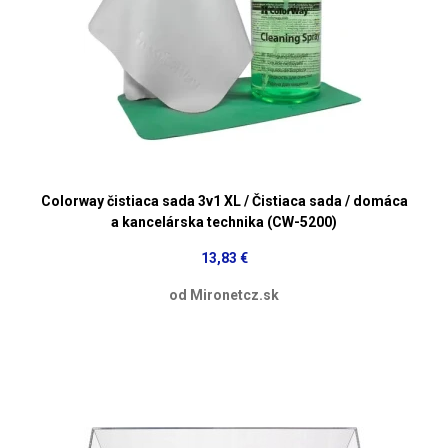
Colorway čistiaca sada 3v1 XL / Čistiaca sada / domáca
a kancelárska technika (CW-5200)
13,83 €
od Mironetcz.sk