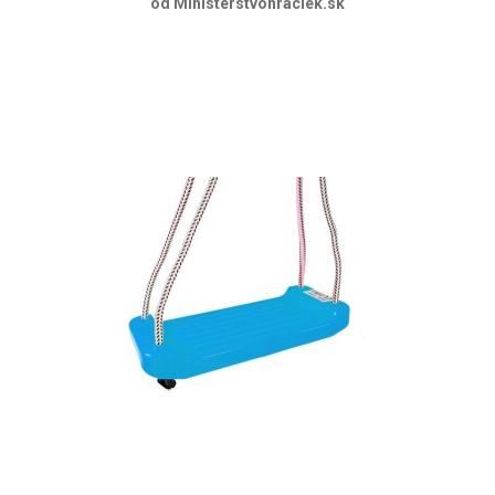
od Ministerstvohraciek.sk