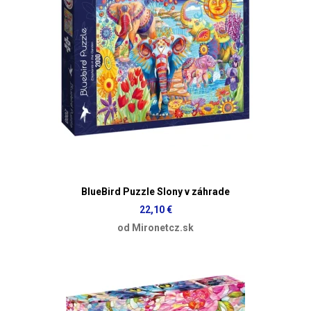
BlueBird Puzzle Slony v záhrade
22,10 €
od Mironetcz.sk