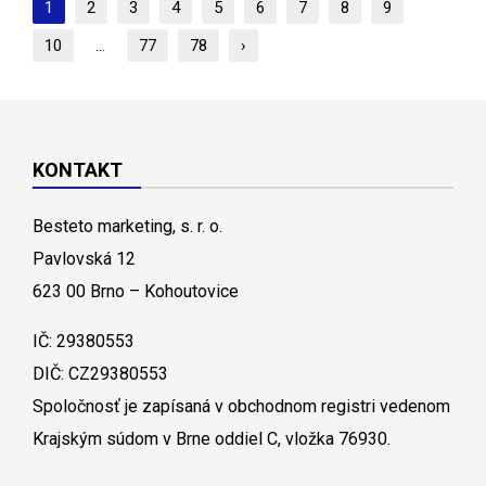
1
2
3
4
5
6
7
8
9
10
...
77
78
›
KONTAKT
Besteto marketing, s. r. o.
Pavlovská 12
623 00 Brno – Kohoutovice
IČ: 29380553
DIČ: CZ29380553
Spoločnosť je zapísaná v obchodnom registri vedenom
Krajským súdom v Brne oddiel C, vložka 76930.