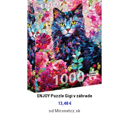
ENJOY Puzzle Gigi v záhrade
13,48 €
od Mironetcz.sk