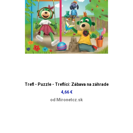
Trefl - Puzzle - Treflíci: Zábava na záhrade
4,66 €
od Mironetcz.sk