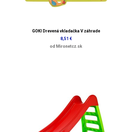
GOKI Drevená vkladačka V záhrade
8,51 €
od Mironetcz.sk