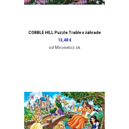
COBBLE HILL Puzzle Trable v záhrade
13,48 €
od Mironetcz.sk