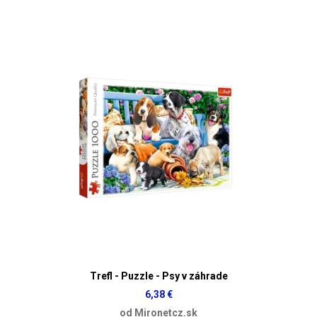
Trefl - Puzzle - Psy v záhrade
6,38 €
od Mironetcz.sk