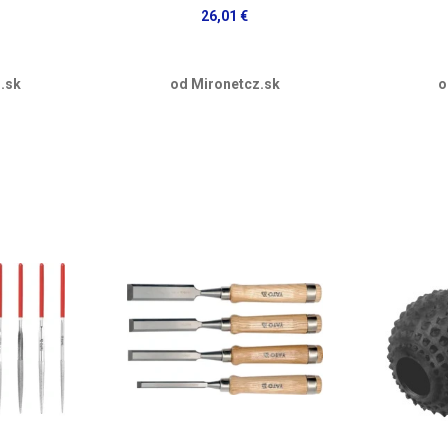
26,01 €
.sk
od Mironetcz.sk
o