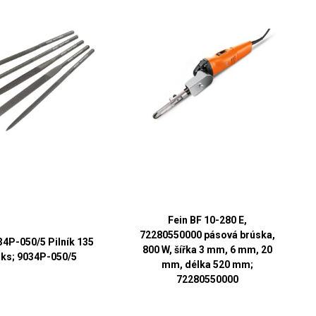
Fein BF 10-280 E,
72280550000 pásová brúska,
34P-050/5 Pilník 135
800 W, šířka 3 mm, 6 mm, 20
ks; 9034P-050/5
mm, délka 520 mm;
72280550000