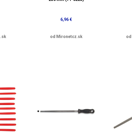
6,96 €
.sk
od Mironetcz.sk
od