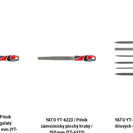
Pilník
YATO YT-6223 / Pilník
YATO YT-
guľatý
zámočnícky plochý hrubý /
ihlových 
0 mm (YT-
250 mm (YT-6223)