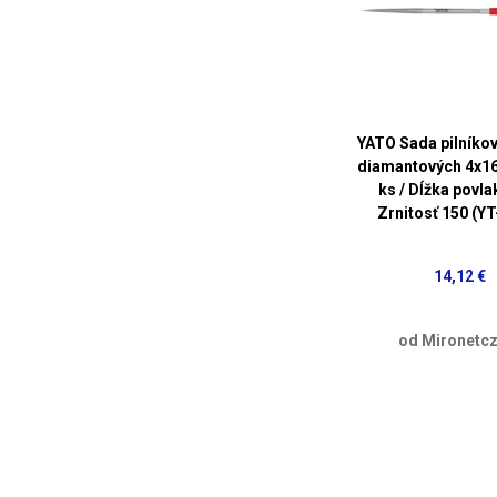
YATO Sada pilníkov
diamantových 4x1
ks / Dĺžka povla
Zrnitosť 150 (Y
14,12 €
od Mironetcz