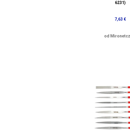
6231)
7,63 €
od Mironetcz