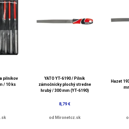
a pilníkov
YATO YT-6190 / Pilník
Hazet 193
m / 10 ks
zámočnícky plochý stredne
mm
hrubý / 300 mm (YT-6190)
8,79 €
.sk
od Mironetcz.sk
o