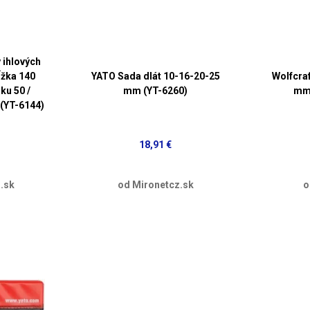
 ihlových
ĺžka 140
YATO Sada dlát 10-16-20-25
Wolfcraf
ku 50 /
mm (YT-6260)
mm 
 (YT-6144)
18,91 €
.sk
od Mironetcz.sk
o