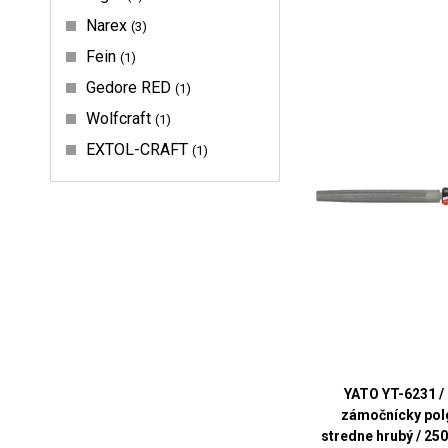
Narex
3
Fein
1
Gedore RED
1
Wolfcraft
1
EXTOL-CRAFT
1
YATO YT-6231 / 
zámočnícky pol
stredne hrubý / 25