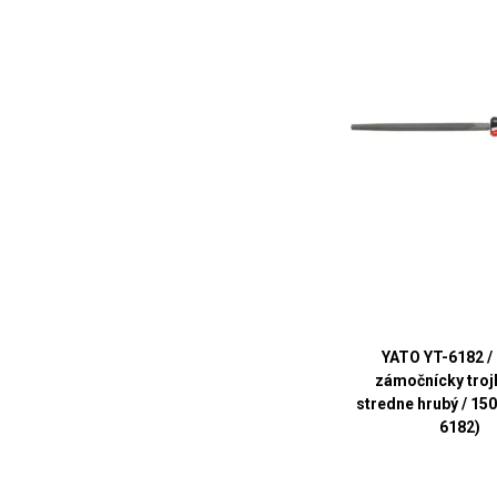
YATO YT-6182 / 
zámočnícky troj
stredne hrubý / 15
6182)