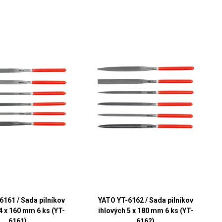
6161 / Sada pilníkov
YATO YT-6162 / Sada pilníkov
4 x 160 mm 6 ks (YT-
ihlových 5 x 180 mm 6 ks (YT-
6161)
6162)