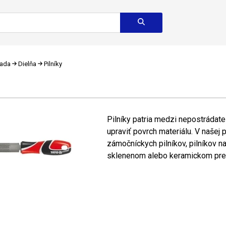
rada
Dielňa
Pilníky
Pilníky patria medzi nepostrádate
upraviť povrch materiálu. V našej 
zámočníckych pilníkov, pilníkov n
sklenenom alebo keramickom preve