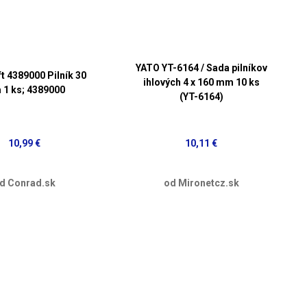
YATO YT-6164 / Sada pilníkov
t 4389000 Pilník 30
ihlových 4 x 160 mm 10 ks
1 ks; 4389000
(YT-6164)
10,99 €
10,11 €
d Conrad.sk
od Mironetcz.sk