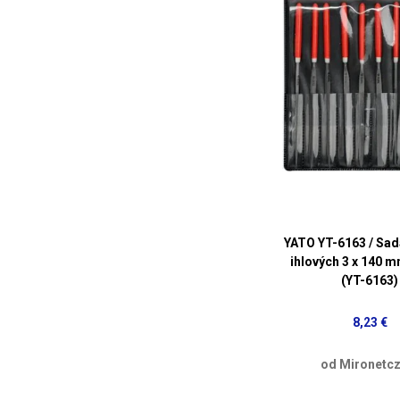
YATO YT-6163 / Sad
ihlových 3 x 140 m
(YT-6163)
8,23 €
od Mironetcz