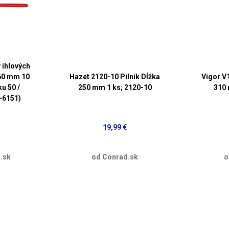
 ihlových
60 mm 10
Hazet 2120-10 Pilník Dĺžka
Vigor V
ku 50 /
250 mm 1 ks; 2120-10
310 
T-6151)
19,99 €
.sk
od Conrad.sk
o