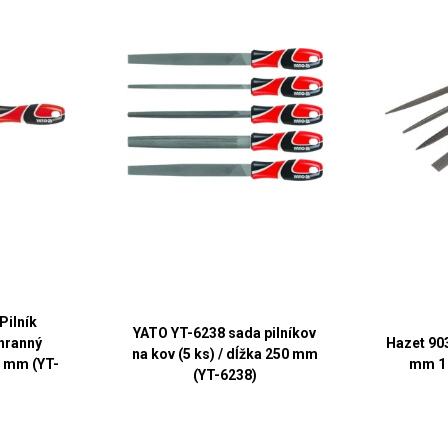
Pilník
YATO YT-6238 sada pilníkov
hranný
Hazet 90
na kov (5 ks) / dĺžka 250 mm
0 mm (YT-
mm 1 
(YT-6238)