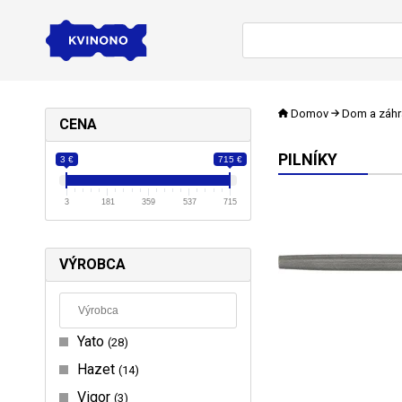
Domov
Dom a záh
CENA
PILNÍKY
3 €
715 €
3
181
359
537
715
VÝROBCA
Yato
28
Hazet
14
Vigor
3