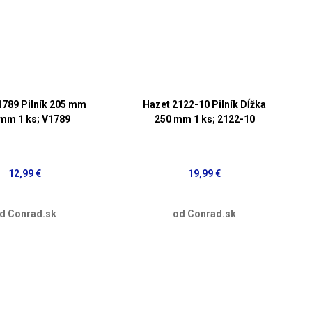
1789 Pilník 205 mm
Hazet 2122-10 Pilník Dĺžka
mm 1 ks; V1789
250 mm 1 ks; 2122-10
12,99 €
19,99 €
d Conrad.sk
od Conrad.sk