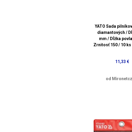
YATO Sada pilníkov
diamantových / D
mm / Dĺžka povla
Zrnitosť 150 / 10 ks
11,33 €
od Mironetcz