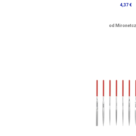
4,37 €
od Mironetcz