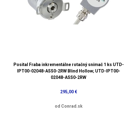
Posital Fraba inkrementálne rotačný snímač 1 ks UTD-
IPT00-02048-ASS0-2RW Blind Hollow; UTD-IPT00-
02048-ASS0-2RW
295,00 €
od Conrad.sk