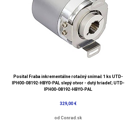
Posital Fraba inkrementálne rotačný snímač 1 ks UTD-
IPH00-08192-HBY0-PAL slepý otvor - dutý hriadeľ; UTD-
IPH00-08192-HBY0-PAL
329,00 €
od Conrad.sk