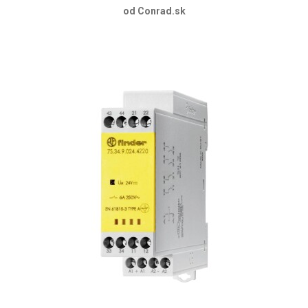
od Conrad.sk