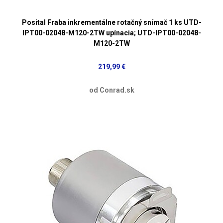
Posital Fraba inkrementálne rotačný snímač 1 ks UTD-
IPT00-02048-M120-2TW upínacia; UTD-IPT00-02048-
M120-2TW
219,99 €
od Conrad.sk