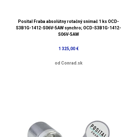
Posital Fraba absolútny rotačný snímač 1 ks OCD-
S3B1G-1412-S06V-5AW synchro; OCD-S3B1G-1412-
S06V-5AW
1 325,00 €
od Conrad.sk