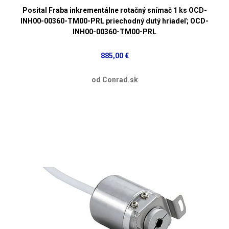
Posital Fraba inkrementálne rotačný snímač 1 ks OCD-
INH00-00360-TM00-PRL priechodný dutý hriadeľ; OCD-
INH00-00360-TM00-PRL
885,00 €
od Conrad.sk