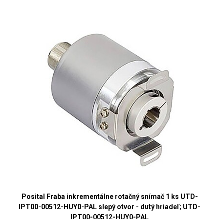
Posital Fraba inkrementálne rotačný snímač 1 ks UTD-
IPT00-00512-HUY0-PAL slepý otvor - dutý hriadeľ; UTD-
IPT00-00512-HUY0-PAL