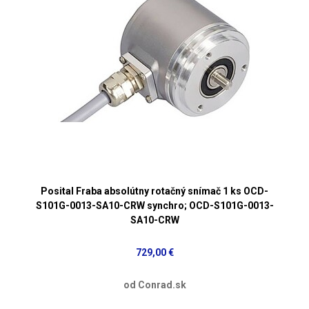
Posital Fraba absolútny rotačný snímač 1 ks OCD-
S101G-0013-SA10-CRW synchro; OCD-S101G-0013-
SA10-CRW
729,00 €
od Conrad.sk