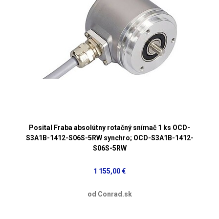
Posital Fraba absolútny rotačný snímač 1 ks OCD-
S3A1B-1412-S06S-5RW synchro; OCD-S3A1B-1412-
S06S-5RW
1 155,00 €
od Conrad.sk