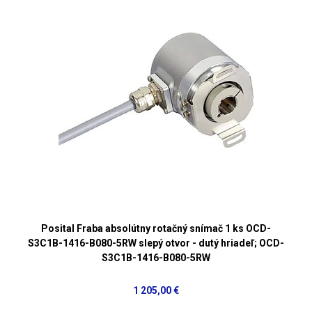
Posital Fraba absolútny rotačný snímač 1 ks OCD-
S3C1B-1416-B080-5RW slepý otvor - dutý hriadeľ; OCD-
S3C1B-1416-B080-5RW
1 205,00 €