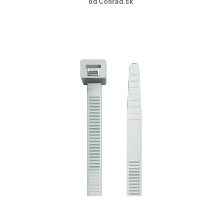
od Conrad.sk