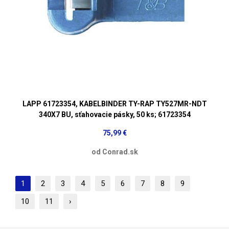
LAPP 61723354, KABELBINDER TY-RAP TY527MR-NDT
340X7 BU, sťahovacie pásky, 50 ks; 61723354
75,99 €
od Conrad.sk
1
2
3
4
5
6
7
8
9
10
11
›