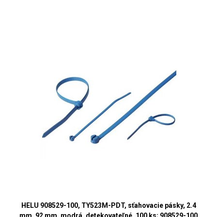
HELU 908529-100, TY523M-PDT, sťahovacie pásky, 2.4
mm, 92 mm, modrá, detekovateľné, 100 ks; 908529-100