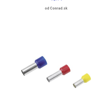
od Conrad.sk