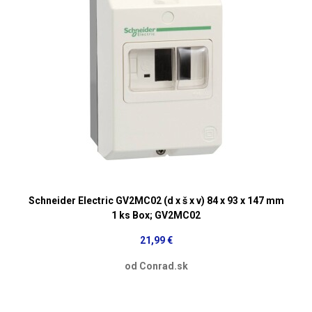
Schneider Electric GV2MC02 (d x š x v) 84 x 93 x 147 mm
1 ks Box; GV2MC02
21,99 €
od Conrad.sk