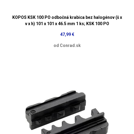
KOPOS KSK 100 PO odbočná krabica bez halogénov (š x
v x h) 101 x 101 x 46.5 mm 1 ks; KSK 100 PO
47,99 €
od Conrad.sk