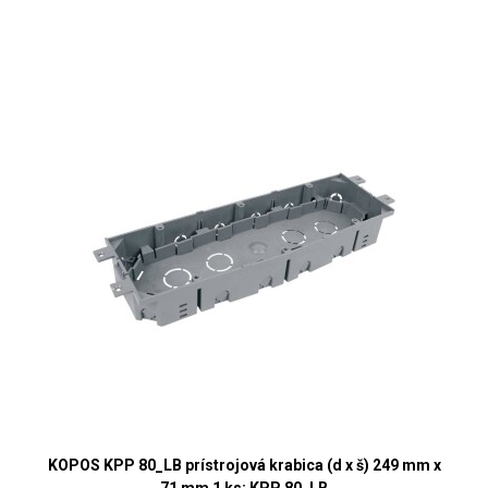
KOPOS KPP 80_LB prístrojová krabica (d x š) 249 mm x
71 mm 1 ks; KPP 80_LB