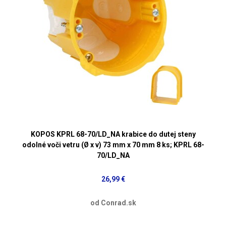
KOPOS KPRL 68-70/LD_NA krabice do dutej steny
odolné voči vetru (Ø x v) 73 mm x 70 mm 8 ks; KPRL 68-
70/LD_NA
26,99 €
od Conrad.sk