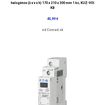
halogénov (š x v x h) 170 x 210 x 300 mm 1 ks; KUZ-VOI
KB
45,99 €
od Conrad.sk