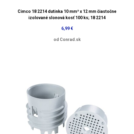
Cimco 18 2214 dutinka 10 mm² x 12 mm čiastočne
izolované slonová kosť 100 ks; 18 2214
6,99 €
od Conrad.sk