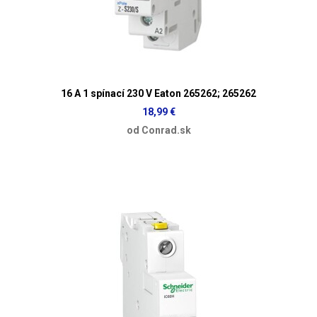
16 A 1 spínací 230 V Eaton 265262; 265262
18,99 €
od Conrad.sk