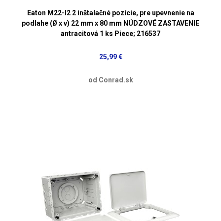
Eaton M22-I2 2 inštalačné pozície, pre upevnenie na
podlahe (Ø x v) 22 mm x 80 mm NÚDZOVÉ ZASTAVENIE
antracitová 1 ks Piece; 216537
25,99 €
od Conrad.sk