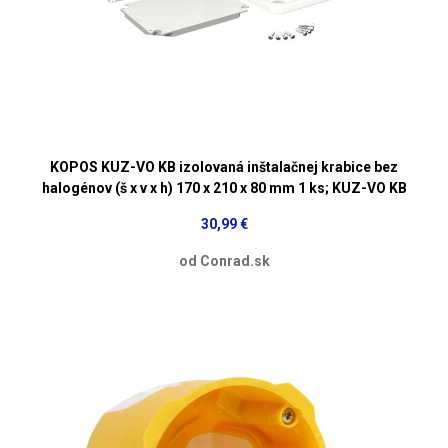
KOPOS KUZ-VO KB izolovaná inštalačnej krabice bez
halogénov (š x v x h) 170 x 210 x 80 mm 1 ks; KUZ-VO KB
30,99 €
od Conrad.sk