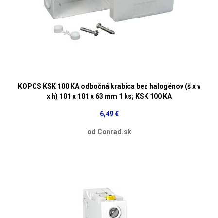
KOPOS KSK 100 KA odbočná krabica bez halogénov (š x v
x h) 101 x 101 x 63 mm 1 ks; KSK 100 KA
6,49 €
od Conrad.sk