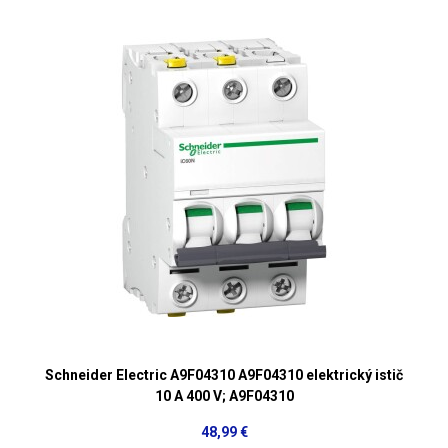
Schneider Electric A9F04310 A9F04310 elektrický istič
10 A 400 V; A9F04310
48,99 €